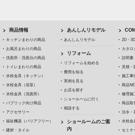
商品情報
あんしんリモデル
COM
キッチンまわりの商品
あんしんリモデル
2D・3
お風呂まわりの商品
カタロ
リフォーム
洗面所・洗面台の商品
説明書
リフォームを始める
トイレまわりの商品
見積・
費用を知る
水栓金具（キッチン）
施工事
実例を見る
水栓金具（浴室）
商品NE
お店を探す
水栓金具（洗面所）
修理施
ショールームに行く
パブリック向け商品
商品取
相談する
アクセサリー
法令・
福祉機器（バリアフリー）
水栓金
ショールームのご案
内
建材・タイル
セミナ