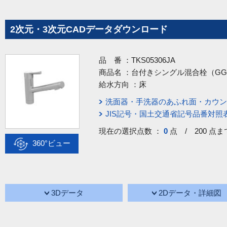
2次元・3次元CADデータダウンロード
品 番 ：
TKS05306JA
商品名 ：
台付きシングル混合栓（G
給水方向 ：
床
洗面器・手洗器のあふれ面・カウン
JIS記号・国土交通省記号品番対照
現在の選択点数 ：
0
点 / 200 点ま
360°ビュー
3Dデータ
2Dデータ・詳細図