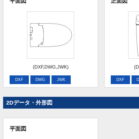
平面図
正面図
(DXF,DWG,JWK)
(
DXF
DWG
JWK
DXF
2Dデータ・外形図
平面図