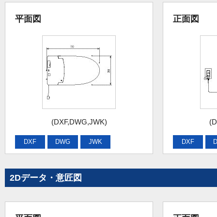
平面図
正面図
(DXF,DWG,JWK)
(
DXF
DWG
JWK
DXF
2Dデータ・意匠図