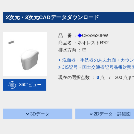
2次元・3次元CADデータダウンロード
品 番 ：
◆
CES9520PW
商品名 ：
ネオレストRS2
排水方向 ：
壁
洗面器・手洗器のあふれ面・カウン
JIS記号・国土交通省記号品番対照
現在の選択点数 ：
0
点 / 200 点ま
360°ビュー
3Dデータ
2Dデータ・詳細図