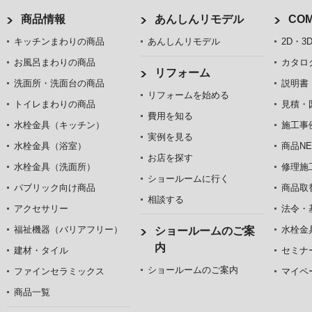
商品情報
あんしんリモデル
COM
キッチンまわりの商品
あんしんリモデル
2D・3
お風呂まわりの商品
カタロ
リフォーム
洗面所・洗面台の商品
説明書
リフォームを始める
トイレまわりの商品
見積・
費用を知る
水栓金具（キッチン）
施工事
実例を見る
水栓金具（浴室）
商品NE
お店を探す
水栓金具（洗面所）
修理施
ショールームに行く
パブリック向け商品
商品取
相談する
アクセサリー
法令・
福祉機器（バリアフリー）
水栓金
ショールームのご案
内
建材・タイル
セミナ
ショールームのご案内
ファインセラミックス
マイペ
商品一覧