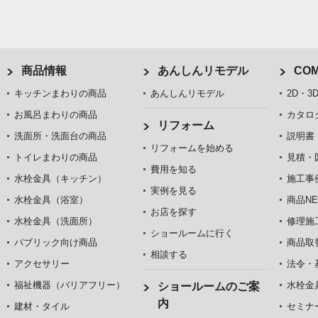
商品情報
あんしんリモデル
COM
キッチンまわりの商品
あんしんリモデル
2D・3
お風呂まわりの商品
カタロ
リフォーム
洗面所・洗面台の商品
説明書
リフォームを始める
トイレまわりの商品
見積・
費用を知る
水栓金具（キッチン）
施工事
実例を見る
水栓金具（浴室）
商品NE
お店を探す
水栓金具（洗面所）
修理施
ショールームに行く
パブリック向け商品
商品取
相談する
アクセサリー
法令・
福祉機器（バリアフリー）
水栓金
ショールームのご案
内
建材・タイル
セミナ