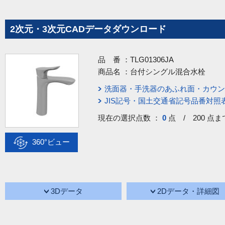
2次元・3次元CADデータダウンロード
品 番 ：
TLG01306JA
商品名 ：
台付シングル混合水栓
洗面器・手洗器のあふれ面・カウン
JIS記号・国土交通省記号品番対照
現在の選択点数 ：
0
点 / 200 点ま
360°ビュー
3Dデータ
2Dデータ・詳細図