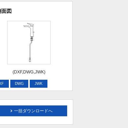
側面図
(DXF,DWG,JWK)
XF
DWG
JWK
一括ダウンロードへ