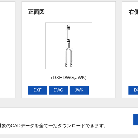
正面図
右
(DXF,DWG,JWK)
DXF
DWG
JWK
D
象のCADデータを全て一括ダウンロードできます。