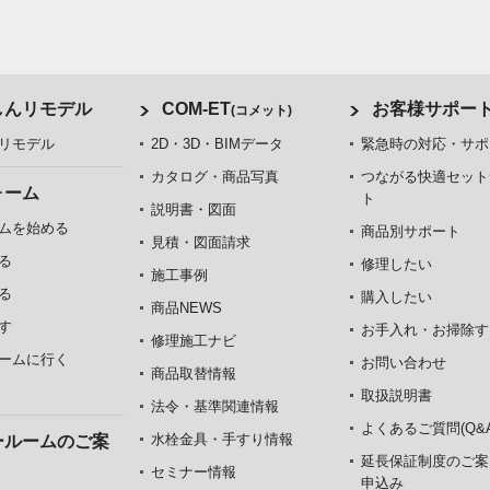
しんリモデル
COM-ET
お客様サポー
(コメット)
リモデル
2D・3D・BIMデータ
緊急時の対応・サポ
カタログ・商品写真
つながる快適セット
ォーム
ト
説明書・図面
ムを始める
商品別サポート
見積・図面請求
る
修理したい
施工事例
る
購入したい
商品NEWS
す
お手入れ・お掃除す
修理施工ナビ
ームに行く
お問い合わせ
商品取替情報
取扱説明書
法令・基準関連情報
よくあるご質問(Q&A
水栓金具・手すり情報
ールームのご案
延長保証制度のご案
セミナー情報
申込み