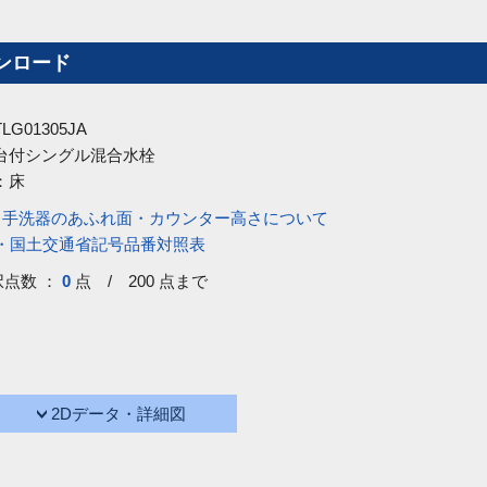
ンロード
TLG01305JA
台付シングル混合水栓
：
床
・手洗器のあふれ面・カウンター高さについて
号・国土交通省記号品番対照表
択点数 ：
0
点 / 200 点まで
2Dデータ・詳細図