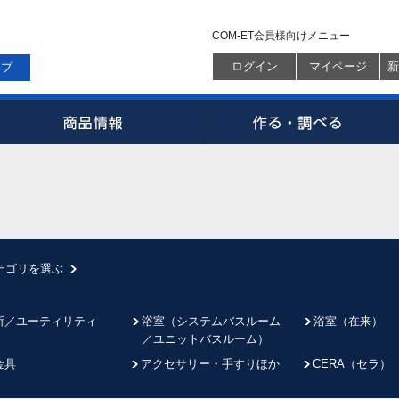
COM-ET会員様向けメニュー
ログイン
マイページ
新
ップ
テゴリを選ぶ
所／ユーティリティ
浴室（システムバスルーム
浴室（在来）
／ユニットバスルーム）
金具
アクセサリー・手すりほか
CERA（セラ）