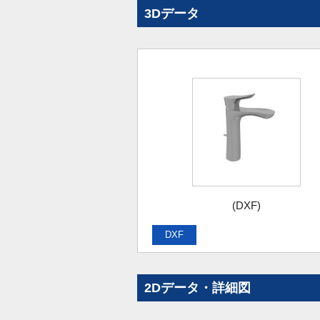
3Dデータ
(DXF)
DXF
2Dデータ・詳細図