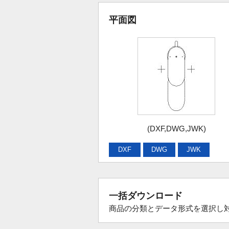
平面図
(DXF,DWG,JWK)
DXF
DWG
JWK
一括ダウンロード
商品の分類とデータ形式を選択し対