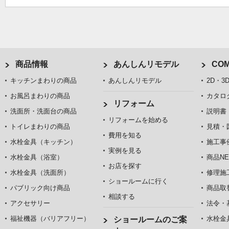
商品情報
あんしんリモデル
COM
キッチンまわりの商品
あんしんリモデル
2D・3
お風呂まわりの商品
カタロ
リフォーム
洗面所・洗面台の商品
説明書
リフォームを始める
トイレまわりの商品
見積・
費用を知る
水栓金具（キッチン）
施工事
実例を見る
水栓金具（浴室）
商品NE
お店を探す
水栓金具（洗面所）
修理施
ショールームに行く
パブリック向け商品
商品取
相談する
アクセサリー
法令・
福祉機器（バリアフリー）
水栓金
ショールームのご案