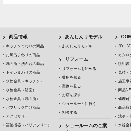
商品情報
あんしんリモデル
COM
キッチンまわりの商品
あんしんリモデル
2D・3
お風呂まわりの商品
カタロ
リフォーム
洗面所・洗面台の商品
説明書
リフォームを始める
トイレまわりの商品
見積・
費用を知る
水栓金具（キッチン）
施工事
実例を見る
水栓金具（浴室）
商品NE
お店を探す
水栓金具（洗面所）
修理施
ショールームに行く
パブリック向け商品
商品取
相談する
アクセサリー
法令・
福祉機器（バリアフリー）
水栓金
ショールームのご案