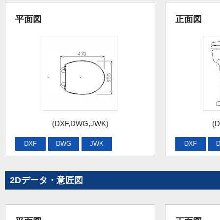
平面図
正面図
(DXF,DWG,JWK)
(
DXF
DWG
JWK
DXF
2Dデータ・意匠図