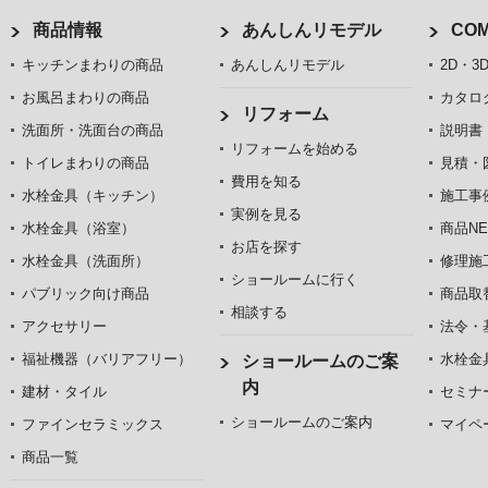
商品情報
あんしんリモデル
COM
キッチンまわりの商品
あんしんリモデル
2D・3
お風呂まわりの商品
カタロ
リフォーム
洗面所・洗面台の商品
説明書
リフォームを始める
トイレまわりの商品
見積・
費用を知る
水栓金具（キッチン）
施工事
実例を見る
水栓金具（浴室）
商品NE
お店を探す
水栓金具（洗面所）
修理施
ショールームに行く
パブリック向け商品
商品取
相談する
アクセサリー
法令・
福祉機器（バリアフリー）
水栓金
ショールームのご案
内
建材・タイル
セミナ
ショールームのご案内
ファインセラミックス
マイペ
商品一覧