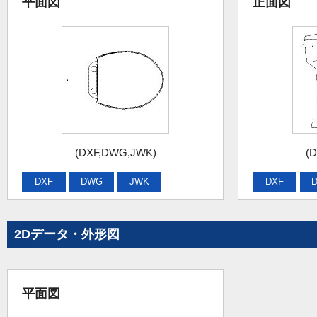
平面図
正面図
(DXF,DWG,JWK)
(
DXF
DWG
JWK
DXF
2Dデータ・外形図
平面図