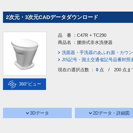
2次元・3次元CADデータダウンロード
品 番 ：
C47R + TC290
商品名 ：
腰掛式非水洗便器
洗面器・手洗器のあふれ面・カウン
JIS記号・国土交通省記号品番対照
現在の選択点数 ：
0
点 / 200 点ま
360°ビュー
3Dデータ
2Dデータ・詳細図