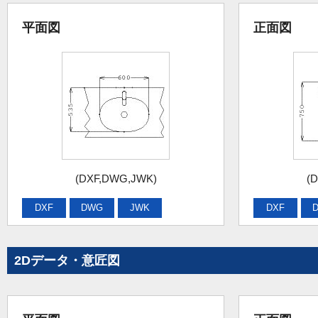
平面図
正面図
(DXF,DWG,JWK)
(
DXF
DWG
JWK
DXF
2Dデータ・意匠図