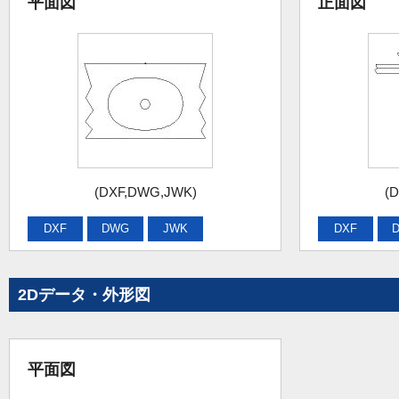
平面図
正面図
(DXF,DWG,JWK)
(
DXF
DWG
JWK
DXF
2Dデータ・外形図
平面図