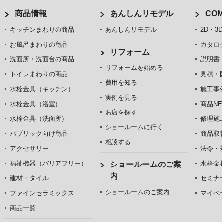
商品情報
あんしんリモデル
COM
キッチンまわりの商品
あんしんリモデル
2D・3
お風呂まわりの商品
カタロ
リフォーム
洗面所・洗面台の商品
説明書
リフォームを始める
トイレまわりの商品
見積・
費用を知る
水栓金具（キッチン）
施工事
実例を見る
水栓金具（浴室）
商品NE
お店を探す
水栓金具（洗面所）
修理施
ショールームに行く
パブリック向け商品
商品取
相談する
アクセサリー
法令・
福祉機器（バリアフリー）
水栓金
ショールームのご案
内
建材・タイル
セミナ
ショールームのご案内
ファインセラミックス
マイペ
商品一覧