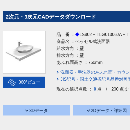
2次元・3次元CADデータダウンロード
品 番 ：
◆
LS902 + TLG01306JA + 
商品名 ：
ベッセル式洗面器
給水方向 ：
壁
排水方向 ：
壁
あふれ面高さ ：
750mm
洗面器・手洗器のあふれ面・カウン
JIS記号・国土交通省記号品番対照
360°ビュー
現在の選択点数 ：
0
点 / 200 点ま
3Dデータ
2Dデータ・詳細図