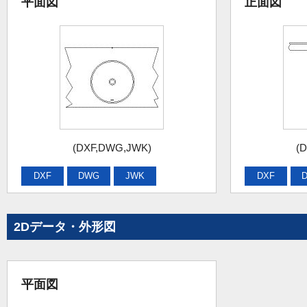
平面図
正面図
(DXF,DWG,JWK)
(
DXF
DWG
JWK
DXF
2Dデータ・外形図
平面図