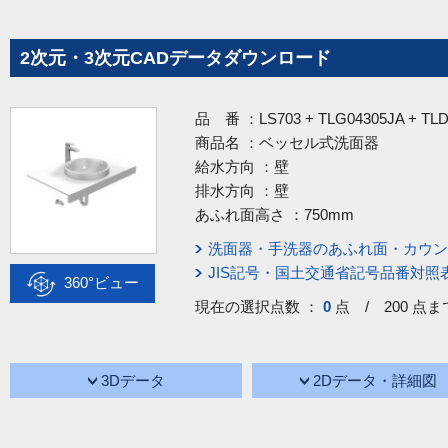
2次元・3次元CADデータダウンロード
品 番 ：
LS703 + TLG04305JA + TL
商品名 ：
ベッセル式洗面器
給水方向 ：
壁
排水方向 ：
壁
あふれ面高さ ：
750mm
洗面器・手洗器のあふれ面・カウン
JIS記号・国土交通省記号品番対照
360°ビュー
現在の選択点数 ：
0
点 / 200 点ま
3Dデータ
2Dデータ・詳細図