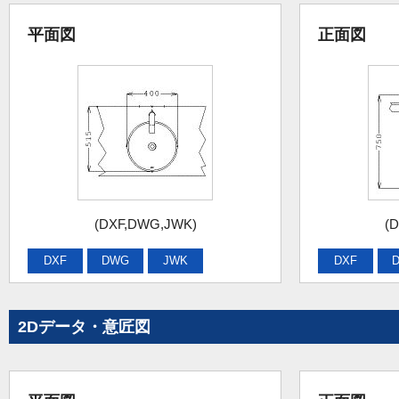
平面図
正面図
(DXF,DWG,JWK)
(
DXF
DWG
JWK
DXF
2Dデータ・意匠図