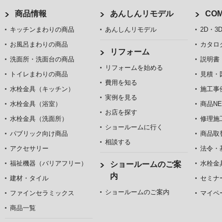
商品情報
あんしんリモデル
COM
キッチンまわりの商品
あんしんリモデル
2D・3
お風呂まわりの商品
カタロ
リフォーム
洗面所・洗面台の商品
説明書
リフォームを始める
トイレまわりの商品
見積・
費用を知る
水栓金具（キッチン）
施工事
実例を見る
水栓金具（浴室）
商品NE
お店を探す
水栓金具（洗面所）
修理施
ショールームに行く
パブリック向け商品
商品取
相談する
アクセサリー
法令・
福祉機器（バリアフリー）
水栓金
ショールームのご案
内
建材・タイル
セミナ
ショールームのご案内
ファインセラミックス
マイペ
商品一覧