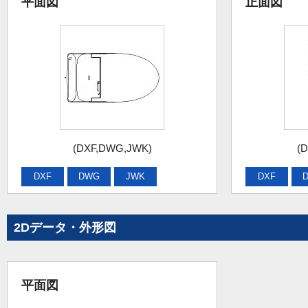
平面図
正面図
(DXF,DWG,JWK)
(
DXF
DWG
JWK
DXF
2Dデータ・外形図
平面図