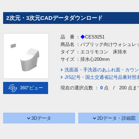
2次元・3次元CADデータダウンロード
品 番 ：
◆
CES9251
商品名 ：
パブリック向けウォシュレ
タイプ ：
エコリモコン 床排水
サイズ ：
排水心200mm
洗面器・手洗器のあふれ面・カウン
JIS記号・国土交通省記号品番対照
360°ビュー
現在の選択点数 ：
0
点 / 200 点ま
3Dデータ
2Dデータ・詳細図