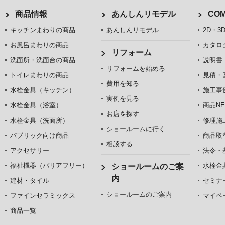
商品情報
あんしんリモデル
COM
キッチンまわりの商品
あんしんリモデル
2D・3
お風呂まわりの商品
カタロ
リフォーム
洗面所・洗面台の商品
説明書
リフォームを始める
トイレまわりの商品
見積・
費用を知る
水栓金具（キッチン）
施工事
実例を見る
水栓金具（浴室）
商品NE
お店を探す
水栓金具（洗面所）
修理施
ショールームに行く
パブリック向け商品
商品取
相談する
アクセサリー
法令・
福祉機器（バリアフリー）
水栓金
ショールームのご案
内
建材・タイル
セミナ
ショールームのご案内
ファインセラミックス
マイペ
商品一覧