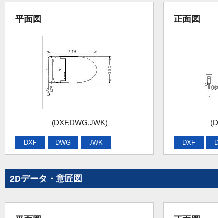
平面図
正面図
(DXF,DWG,JWK)
(
DXF
DWG
JWK
DXF
2Dデータ・意匠図