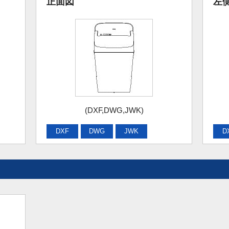
正面図
左
(DXF,DWG,JWK)
DXF
DWG
JWK
D