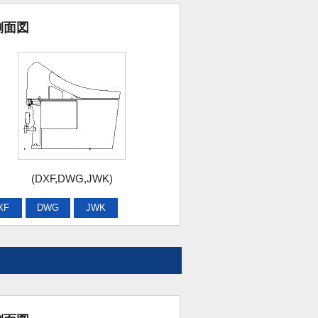
側面図
(DXF,DWG,JWK)
XF
DWG
JWK