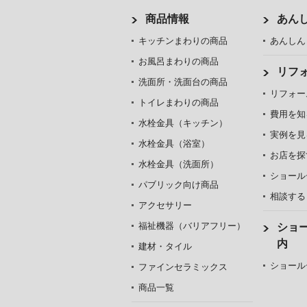
商品情報
あん
キッチンまわりの商品
あんしん
お風呂まわりの商品
リフ
洗面所・洗面台の商品
リフォー
トイレまわりの商品
費用を知
水栓金具（キッチン）
実例を見
水栓金具（浴室）
お店を探
水栓金具（洗面所）
ショール
パブリック向け商品
相談する
アクセサリー
福祉機器（バリアフリー）
ショ
内
建材・タイル
ショール
ファインセラミックス
商品一覧