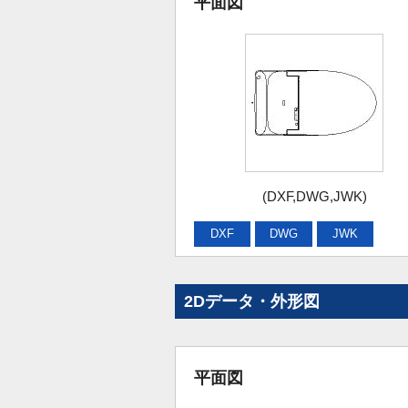
平面図
(DXF,DWG,JWK)
DXF
DWG
JWK
2Dデータ・外形図
平面図