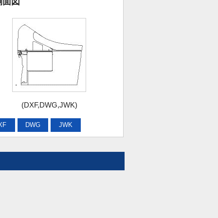
側面図
(DXF,DWG,JWK)
XF
DWG
JWK