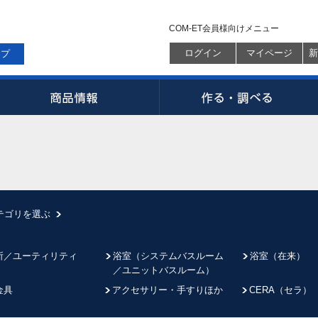
COM-ET会員様向けメニュー
ログイン
マイページ
新
ップ
テゴリを選ぶ
所／ユーティリティ
浴室（システムバスルーム
浴室（在来）
／ユニットバスルーム）
金具
アクセサリー・手すりほか
CERA（セラ）