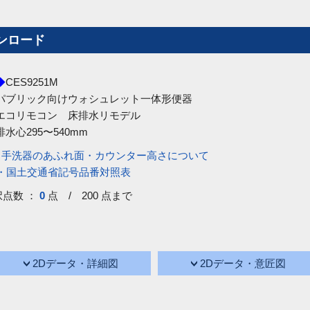
ンロード
◆
CES9251M
パブリック向けウォシュレット一体形便器
エコリモコン 床排水リモデル
排水心295〜540mm
・手洗器のあふれ面・カウンター高さについて
号・国土交通省記号品番対照表
択点数 ：
0
点 / 200 点まで
2Dデータ・詳細図
2Dデータ・意匠図