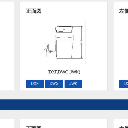
正面図
左
(DXF,DWG,JWK)
DXF
DWG
JWK
D