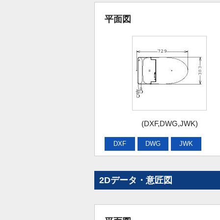
平面図
(DXF,DWG,JWK)
DXF
DWG
JWK
2Dデータ・意匠図