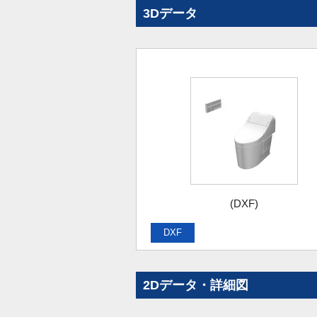
3Dデータ
(DXF)
DXF
2Dデータ・詳細図