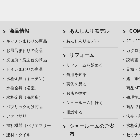
商品情報
あんしんリモデル
COM
キッチンまわりの商品
あんしんリモデル
2D・3
お風呂まわりの商品
カタロ
リフォーム
洗面所・洗面台の商品
説明書
リフォームを始める
トイレまわりの商品
見積・
費用を知る
水栓金具（キッチン）
施工事
実例を見る
水栓金具（浴室）
商品NE
お店を探す
水栓金具（洗面所）
修理施
ショールームに行く
パブリック向け商品
商品取
相談する
アクセサリー
法令・
福祉機器（バリアフリー）
水栓金
ショールームのご案
内
建材・タイル
セミナ