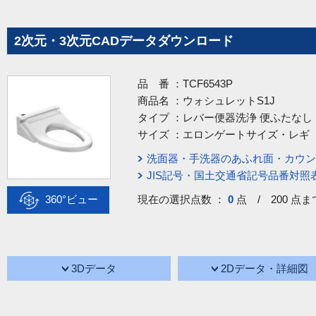
2次元・3次元CADデータダウンロード
品 番 ：
TCF6543P
商品名 ：
ウォシュレットS1J
タイプ ：
レバー便器洗浄 便ふたなし
サイズ ：
エロンゲートサイズ・レギ
洗面器・手洗器のあふれ面・カウン
JIS記号・国土交通省記号品番対照
360°ビュー
現在の選択点数 ：
0
点 / 200 点ま
3Dデータ
2Dデータ・詳細図