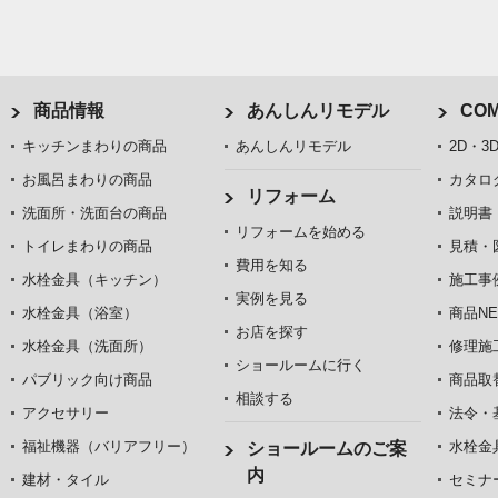
商品情報
あんしんリモデル
COM
キッチンまわりの商品
あんしんリモデル
2D・3
お風呂まわりの商品
カタロ
リフォーム
洗面所・洗面台の商品
説明書
リフォームを始める
トイレまわりの商品
見積・
費用を知る
水栓金具（キッチン）
施工事
実例を見る
水栓金具（浴室）
商品NE
お店を探す
水栓金具（洗面所）
修理施
ショールームに行く
パブリック向け商品
商品取
相談する
アクセサリー
法令・
福祉機器（バリアフリー）
水栓金
ショールームのご案
内
建材・タイル
セミナ