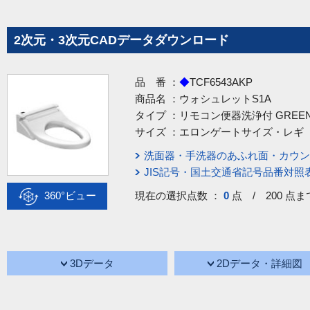
2次元・3次元CADデータダウンロード
品 番 ：
◆
TCF6543AKP
商品名 ：
ウォシュレットS1A
タイプ ：
リモコン便器洗浄付 GREEN M
サイズ ：
エロンゲートサイズ・レギ
洗面器・手洗器のあふれ面・カウン
JIS記号・国土交通省記号品番対照
360°ビュー
現在の選択点数 ：
0
点 / 200 点ま
3Dデータ
2Dデータ・詳細図