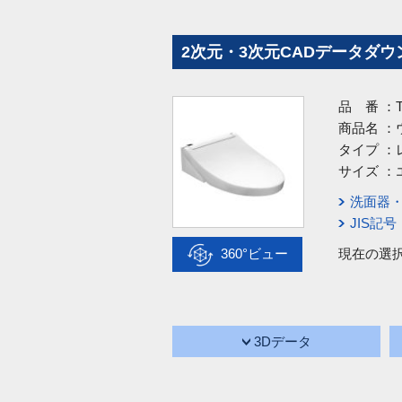
2次元・3次元CADデータダウ
品 番 ：
商品名 ：
タイプ ：
サイズ ：
洗面器
JIS記
360°ビュー
現在の選
3Dデータ