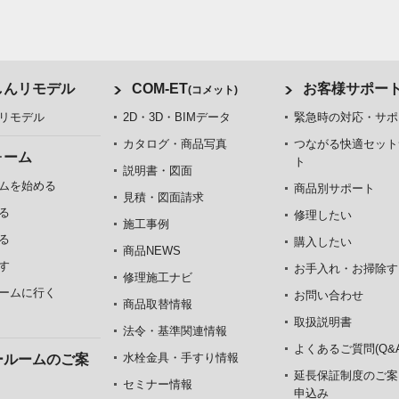
しんリモデル
COM-ET
お客様サポー
(コメット)
リモデル
2D・3D・BIMデータ
緊急時の対応・サポ
カタログ・商品写真
つながる快適セット
ォーム
ト
説明書・図面
ムを始める
商品別サポート
見積・図面請求
る
修理したい
施工事例
る
購入したい
商品NEWS
す
お手入れ・お掃除す
修理施工ナビ
ームに行く
お問い合わせ
商品取替情報
取扱説明書
法令・基準関連情報
よくあるご質問(Q&A
水栓金具・手すり情報
ールームのご案
延長保証制度のご案
セミナー情報
申込み