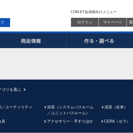
COM-ET会員様向けメニュー
ログイン
マイページ
新
ップ
テゴリを選ぶ
所／ユーティリティ
浴室（システムバスルーム
浴室（在来）
／ユニットバスルーム）
金具
アクセサリー・手すりほか
CERA（セラ）