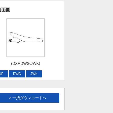
側面図
(DXF,DWG,JWK)
XF
DWG
JWK
一括ダウンロードへ