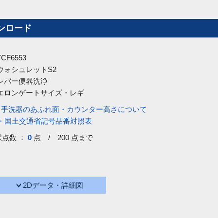
ンロード
TCF6553
ウォシュレットS2
レバー便器洗浄
エロンゲートサイズ・レギ
・手洗器のあふれ面・カウンター高さについて
号・国土交通省記号品番対照表
択点数 ：
0
点 / 200 点まで
2Dデータ・詳細図