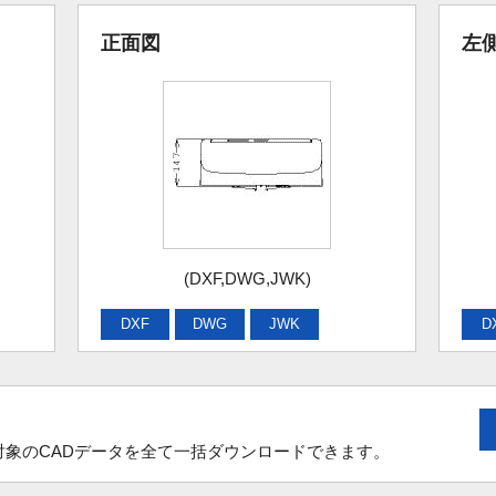
正面図
左
(DXF,DWG,JWK)
DXF
DWG
JWK
D
象のCADデータを全て一括ダウンロードできます。