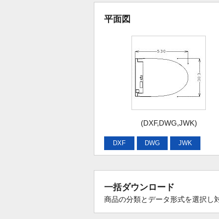
平面図
(DXF,DWG,JWK)
DXF
DWG
JWK
一括ダウンロード
商品の分類とデータ形式を選択し対