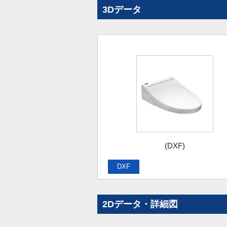
3Dデータ
(DXF)
DXF
2Dデータ・詳細図