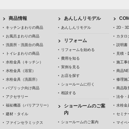
商品情報
あんしんリモデル
COM
キッチンまわりの商品
あんしんリモデル
2D・3
お風呂まわりの商品
カタロ
リフォーム
洗面所・洗面台の商品
説明書
リフォームを始める
トイレまわりの商品
見積・
費用を知る
水栓金具（キッチン）
施工事
実例を見る
水栓金具（浴室）
商品NE
お店を探す
水栓金具（洗面所）
修理施
ショールームに行く
パブリック向け商品
商品取
相談する
アクセサリー
法令・
福祉機器（バリアフリー）
水栓金
ショールームのご案
内
建材・タイル
セミナ
ショールームのご案内
ファインセラミックス
マイペ