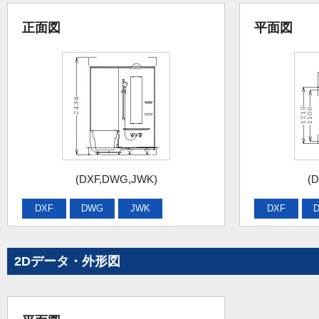
正面図
平面図
(DXF,DWG,JWK)
(
DXF
DWG
JWK
DXF
2Dデータ・外形図