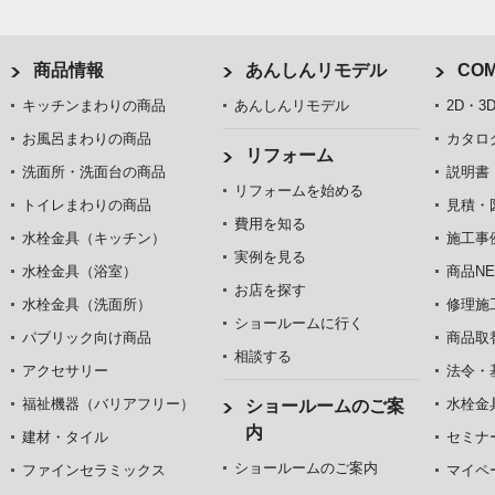
商品情報
あんしんリモデル
COM
キッチンまわりの商品
あんしんリモデル
2D・3
お風呂まわりの商品
カタロ
リフォーム
洗面所・洗面台の商品
説明書
リフォームを始める
トイレまわりの商品
見積・
費用を知る
水栓金具（キッチン）
施工事
実例を見る
水栓金具（浴室）
商品NE
お店を探す
水栓金具（洗面所）
修理施
ショールームに行く
パブリック向け商品
商品取
相談する
アクセサリー
法令・
福祉機器（バリアフリー）
水栓金
ショールームのご案
内
建材・タイル
セミナ
ショールームのご案内
ファインセラミックス
マイペ