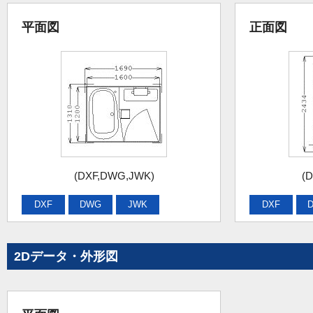
平面図
正面図
(DXF,DWG,JWK)
(
DXF
DWG
JWK
DXF
2Dデータ・外形図