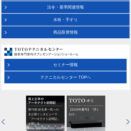
法令・基準関連情報
水栓・手すり
商品取替情報
セミナー情報
テクニカルセンター TOPへ
第70回 針生承一氏への
【2026年夏号】「浮く
太公望インタビューで
わけ」
「アーキテクト訪問記」
を閉じる
メールマガジ