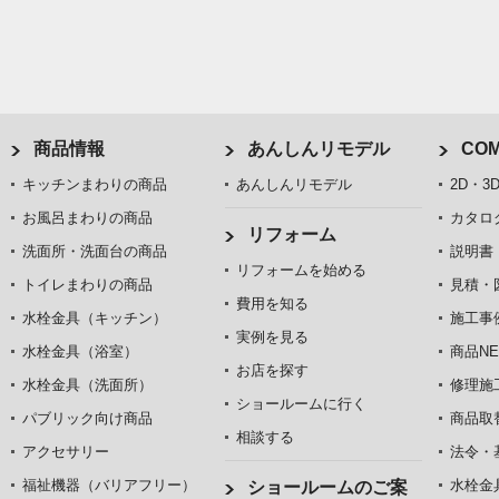
商品情報
あんしんリモデル
COM
キッチンまわりの商品
あんしんリモデル
2D・3
お風呂まわりの商品
カタロ
リフォーム
洗面所・洗面台の商品
説明書
リフォームを始める
トイレまわりの商品
見積・
費用を知る
水栓金具（キッチン）
施工事
実例を見る
水栓金具（浴室）
商品NE
お店を探す
水栓金具（洗面所）
修理施
ショールームに行く
パブリック向け商品
商品取
相談する
アクセサリー
法令・
福祉機器（バリアフリー）
水栓金
ショールームのご案