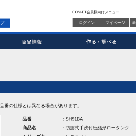
COM-ET会員様向けメニュー
ログイン
マイページ
新
ップ
品番の仕様とは異なる場合があります。
品番
：SH91BA
商品名
：防露式手洗付密結形ロータンク