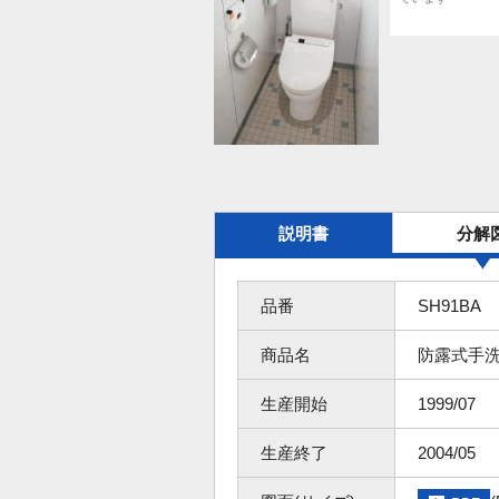
説明書
分解
品番
SH91BA
商品名
防露式手
生産開始
1999/07
生産終了
2004/05