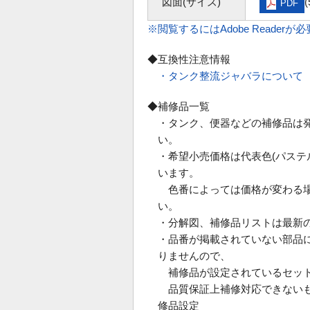
図面(サイズ)
(
PDF
※閲覧するにはAdobe Readerが
◆互換性注意情報
・タンク整流ジャバラについて
◆補修品一覧
・タンク、便器などの補修品は
い。
・希望小売価格は代表色(パス
います。
色番によっては価格が変わる場
い。
・分解図、補修品リストは最新
・品番が掲載されていない部品
りませんので、
補修品が設定されているセット
品質保証上補修対応できないも
修品設定