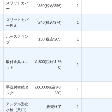
スリットカバ
\360(税込\396)
1
ー
スリットカバ
\340(税込\374)
1
ー押え
ホースクラン
\190(税込\209)
1
プ
取付金具ユニ
\1,800(税込\1,98
1
ット
0)
手洗付密結タ
\39,300(税込\43,
1
ンク
230)
アングル形止
販売終了
1
水栓（共用）