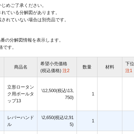
じめご了承ください。
されている分解図があります。
されていない場合は別売品です。
番の分解図情報を表示します。
格です。
希望小売価格
下
商品名
数量
材料
(税込価格)
注2
注1
立形ロータン
\12,500(税込\13,
ク用ボールタ
1
750)
ップ13
レバーハンド
\2,650(税込\2,91
1
ル
5)