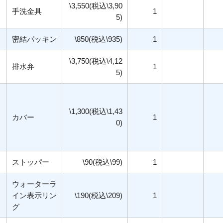
\3,550(税込\3,90
手洗金具
1
5)
密結パッキン
\850(税込\935)
1
\3,750(税込\4,12
排水弁
1
5)
\1,300(税込\1,43
カバー
1
0)
ストッパー
\90(税込\99)
1
ウォーターラ
イン表示リン
\190(税込\209)
1
グ