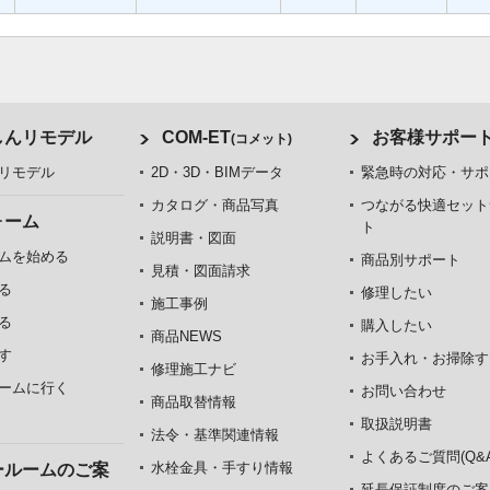
しんリモデル
COM-ET
お客様サポー
(コメット)
リモデル
2D・3D・BIMデータ
緊急時の対応・サポ
カタログ・商品写真
つながる快適セット
ォーム
ト
説明書・図面
ムを始める
商品別サポート
見積・図面請求
る
修理したい
施工事例
る
購入したい
商品NEWS
す
お手入れ・お掃除す
修理施工ナビ
ームに行く
お問い合わせ
商品取替情報
取扱説明書
法令・基準関連情報
よくあるご質問(Q&A
水栓金具・手すり情報
ールームのご案
延長保証制度のご案