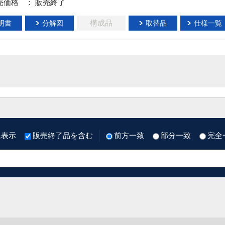
売価格
： 販売終了
構成品
明書
分解図
取替品
仕様一覧
像表示
販売終了品を含む
前方一致
部分一致
完全