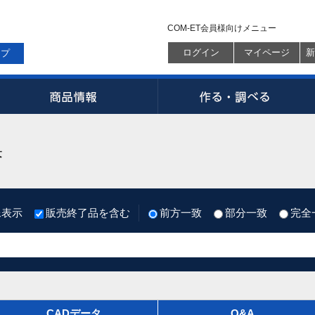
COM-ET会員様向けメニュー
ログイン
マイページ
新
ップ
果
像表示
販売終了品を含む
前方一致
部分一致
完全
CADデータ
Q&A