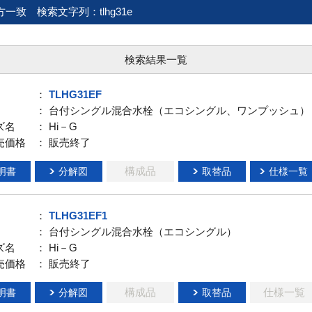
方一致
検索文字列：tlhg31e
検索結果一覧
：
TLHG31EF
： 台付シングル混合水栓（エコシングル、ワンプッシュ）
ズ名
： Hi－G
売価格
： 販売終了
構成品
明書
分解図
取替品
仕様一覧
：
TLHG31EF1
： 台付シングル混合水栓（エコシングル）
ズ名
： Hi－G
売価格
： 販売終了
構成品
仕様一覧
明書
分解図
取替品