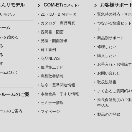
しんリモデル
COM-ET
お客様サポー
(コメット)
リモデル
2D・3D・BIMデータ
緊急時の対応・サポ
カタログ・商品写真
つながる快適セット
ォーム
ト
説明書・図面
ムを始める
商品別サポート
見積・図面請求
る
修理したい
施工事例
る
購入したい
商品NEWS
す
お手入れ・お掃除す
修理施工ナビ
ームに行く
お問い合わせ
商品取替情報
取扱説明書
法令・基準関連情報
よくあるご質問(Q&A
水栓金具・手すり情報
ールームのご案
延長保証制度のご案
セミナー情報
申込み
ームのご案内
マイページ
製品のご登録