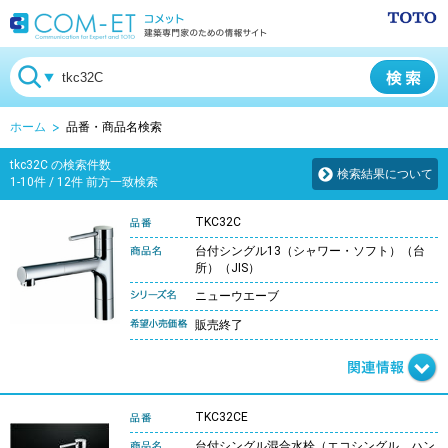
ホーム
品番・商品名検索
tkc32C の検索件数
検索結果について
1-10件 / 12件 前方一致検索
TKC32C
台付シングル13（シャワー・ソフト）（台
所）（JIS）
ニューウエーブ
販売終了
TKC32CE
台付シングル混合水栓（エコシングル、ハン