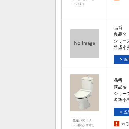
ています
品番
商品名
シリー
希望小
説
品番
商品名
シリー
希望小
説
色違いのイメー
カ
ジ画像を表示し