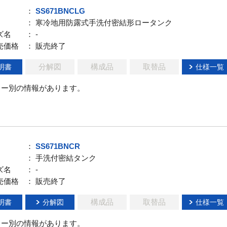
：
SS671BNCLG
： 寒冷地用防露式手洗付密結形ロータンク
ズ名
： -
売価格
： 販売終了
分解図
構成品
取替品
明書
仕様一覧
ラー別の情報があります。
：
SS671BNCR
： 手洗付密結タンク
ズ名
： -
売価格
： 販売終了
構成品
取替品
明書
分解図
仕様一覧
ラー別の情報があります。