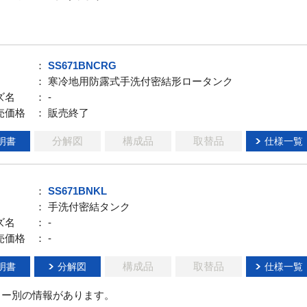
：
SS671BNCRG
： 寒冷地用防露式手洗付密結形ロータンク
ズ名
： -
売価格
： 販売終了
分解図
構成品
取替品
明書
仕様一覧
：
SS671BNKL
： 手洗付密結タンク
ズ名
： -
売価格
： -
構成品
取替品
明書
分解図
仕様一覧
ラー別の情報があります。