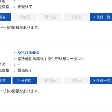
ズ名
： -
売価格
： 販売終了
分解図
構成品
取替品
明書
仕様一覧
ラー別の情報があります。
：
SS671BNBR
： 寒冷地用防露式手洗付密結形ロータンク
ズ名
： -
売価格
： 販売終了
構成品
取替品
明書
分解図
仕様一覧
ラー別の情報があります。