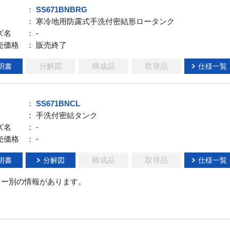
：
SS671BNBRG
： 寒冷地用防露式手洗付密結形ロータンク
ズ名
： -
売価格
： 販売終了
分解図
構成品
取替品
明書
仕様一覧
：
SS671BNCL
： 手洗付密結タンク
ズ名
： -
売価格
： -
構成品
取替品
明書
分解図
仕様一覧
ラー別の情報があります。