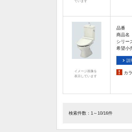
ています
品番
商品名
シリー
希望小
説
イメージ画像を
カ
表示しています
検索件数：1～10/16件