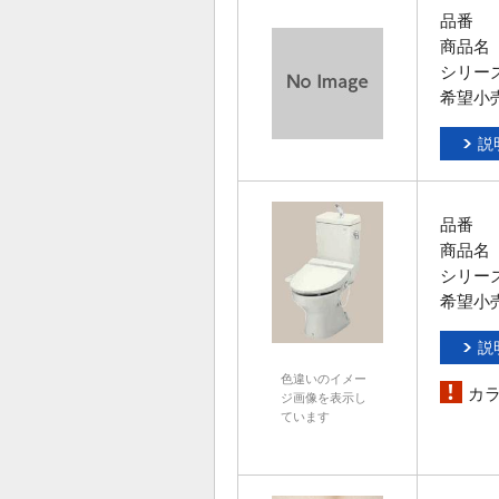
品番
商品名
シリー
希望小
説
品番
商品名
シリー
希望小
説
色違いのイメー
カ
ジ画像を表示し
ています