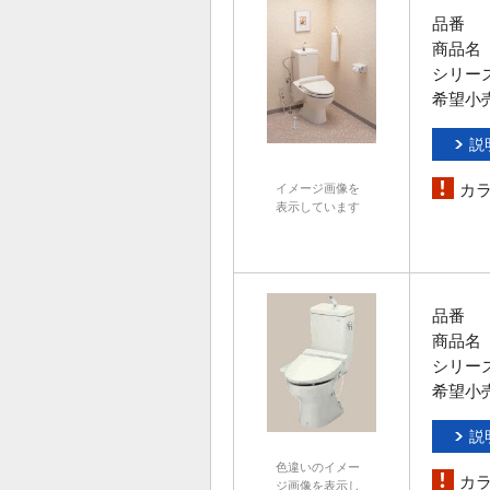
品番
商品名
シリー
希望小
説
カ
イメージ画像を
表示しています
品番
商品名
シリー
希望小
説
色違いのイメー
カ
ジ画像を表示し