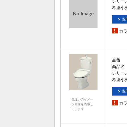
シリー
希望小
説
カ
品番
商品名
シリー
希望小
説
色違いのイメー
カ
ジ画像を表示し
ています