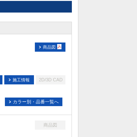
商品図
2D/3D CAD
施工情報
カラー別・品番一覧へ
商品図