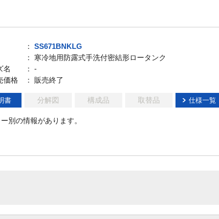
：
SS671BNKLG
： 寒冷地用防露式手洗付密結形ロータンク
ズ名
： -
売価格
： 販売終了
分解図
構成品
取替品
明書
仕様一覧
ラー別の情報があります。