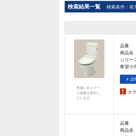
検索結果一覧
検索条件：前
品番
商品名
シリー
希望小
説
色違いのイメー
カ
ジ画像を表示し
ています
品番
商品名