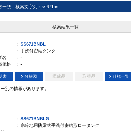
方一致
検索文字列：ss671bn
検索結果一覧
：
SS671BNBL
： 手洗付密結タンク
ズ名
： -
売価格
： -
構成品
取替品
明書
分解図
仕様一覧
ラー別の情報があります。
：
SS671BNBLG
： 寒冷地用防露式手洗付密結形ロータンク