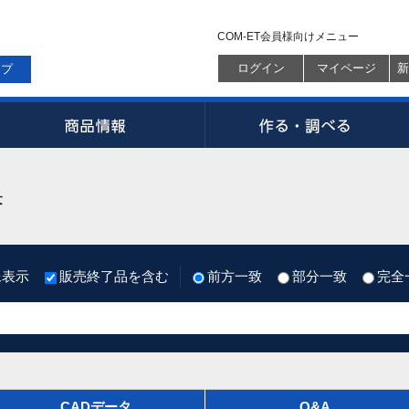
COM-ET会員様向けメニュー
ログイン
マイページ
新
ップ
果
像表示
販売終了品を含む
前方一致
部分一致
完全
CADデータ
Q&A