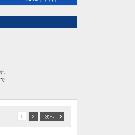
す。
品で、
1
2
次へ