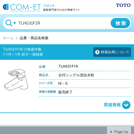
ホーム
品番・商品名検索
TLHG31F1R の検索件数
検索結果について
1-1件 / 1件 前方一致検索
TLHG31F1R
台付シングル混合水栓
Hi－G
販売終了