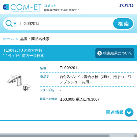
ホーム
品番・商品名検索
TLG09201J の検索件数
検索結果について
1-1件 / 1件 前方一致検索
TLG09201J
台付2ハンドル混合水栓（埋込、泡まつ、ワ
ンプッシュ、共用）
-
\163,000(税込\179,300)