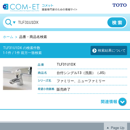
ホーム
品番・商品名検索
TLF31U1DX の検索件数
検索結果について
1-1件 / 1件 前方一致検索
TLF31U1DX
台付シングル13（洗面）（JIS）
ファミリー、ニューファミリー
販売終了