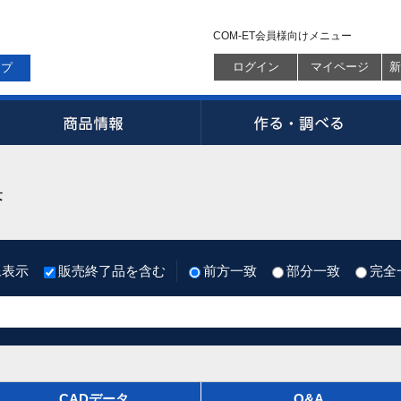
COM-ET会員様向けメニュー
ログイン
マイページ
新
ップ
果
像表示
販売終了品を含む
前方一致
部分一致
完全
CADデータ
Q&A