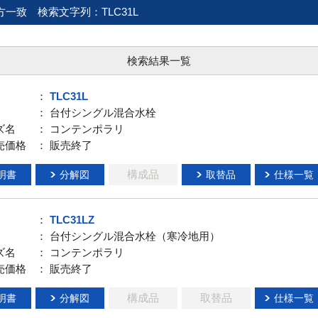
方一致
検索文字列：TLC31L
検索結果一覧
：
TLC31L
： 台付シングル混合水栓
ズ名
： コンテンポラリ
売価格
： 販売終了
構成品
明書
分解図
取替品
仕様一覧
：
TLC31LZ
： 台付シングル混合水栓（寒冷地用）
ズ名
： コンテンポラリ
売価格
： 販売終了
構成品
取替品
明書
分解図
仕様一覧