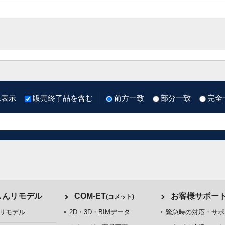
像表示
販売終了品を含む
前方一致
部分一致
完全
しんリモデル
COM-ET
お客様サポー
(コメット)
リモデル
2D・3D・BIMデータ
緊急時の対応・サポ