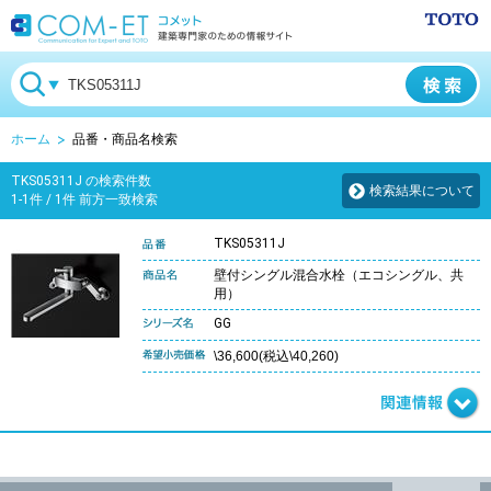
ホーム
品番・商品名検索
TKS05311J の検索件数
検索結果について
1-1件 / 1件 前方一致検索
TKS05311J
壁付シングル混合水栓（エコシングル、共
用）
GG
\36,600(税込\40,260)