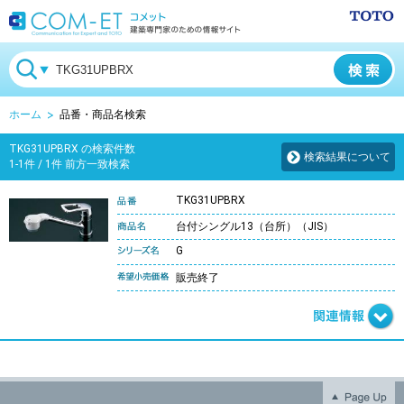
ホーム
品番・商品名検索
TKG31UPBRX の検索件数
検索結果について
1-1件 / 1件 前方一致検索
TKG31UPBRX
台付シングル13（台所）（JIS）
G
販売終了