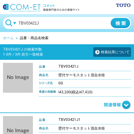
ホーム
品番・商品名検索
TBV03421J の検索件数
検索結果について
1-3件 / 3件 前方一致検索
TBV03421J
壁付サーモスタット混合水栓
GG
\43,100(税込\47,410)
TBV03421J1
壁付サーモスタット混合水栓