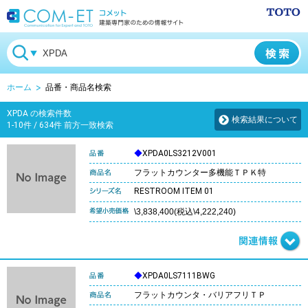
ホーム
品番・商品名検索
XPDA の検索件数
検索結果について
1-10件 / 634件 前方一致検索
◆
XPDA0LS3212V001
フラットカウンター多機能ＴＰＫ特
RESTROOM ITEM 01
\3,838,400(税込\4,222,240)
◆
XPDA0LS7111BWG
フラットカウンタ・バリアフリＴＰ