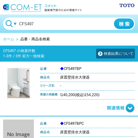
ホーム
品番・商品名検索
CFS497 の検索件数
検索結果について
1-3件 / 3件 前方一致検索
◆
CFS497BP
床置壁排水大便器
-
\140,200(税込\154,220)
◆
CFS497BPC
床置壁排水大便器