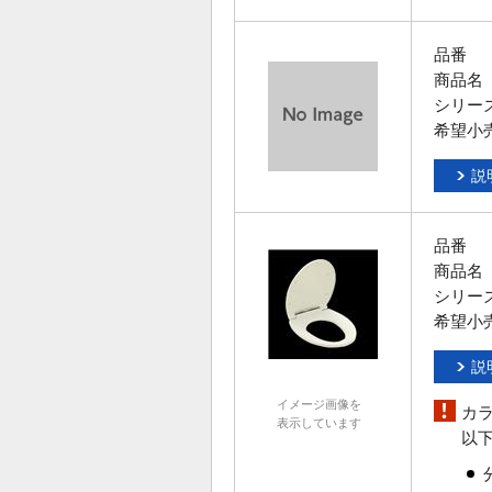
品番
商品名
シリー
希望小
説
品番
商品名
シリー
希望小
説
イメージ画像を
カ
表示しています
以