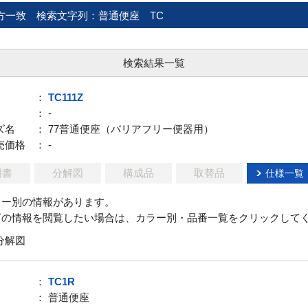
方一致
検索文字列：普通便座 TC
検索結果一覧
：
TC111Z
： -
ズ名
： 77普通便座（バリアフリー便器用）
売価格
： -
明書
分解図
構成品
取替品
仕様一覧
ラー別の情報があります。
下の情報を閲覧したい場合は、カラー別・品番一覧をクリックして
分解図
：
TC1R
： 普通便座