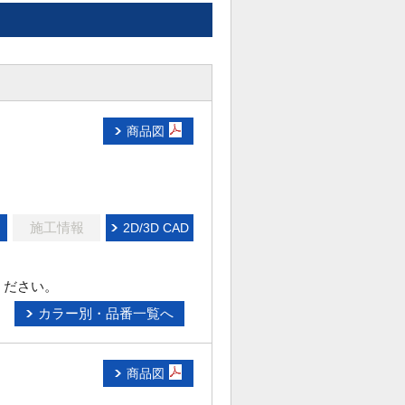
商品図
施工情報
2D/3D CAD
ください。
カラー別・品番一覧へ
商品図