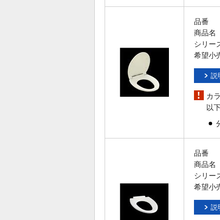
品番
商品名
シリー
希望小
説
カ
以
品番
商品名
シリー
希望小
説