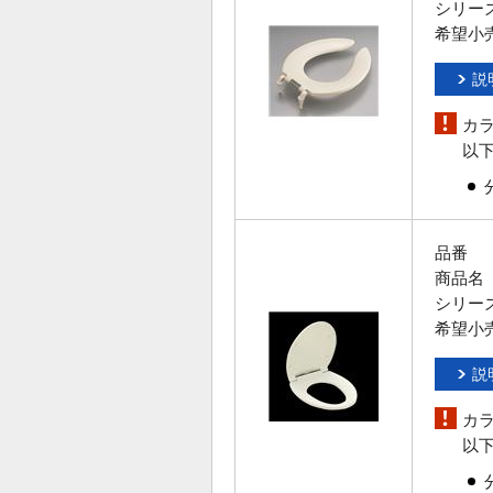
シリー
希望小
説
カ
以
品番
商品名
シリー
希望小
説
カ
以