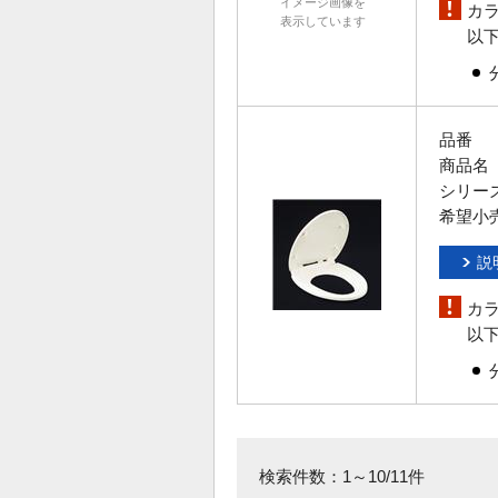
イメージ画像を
カ
表示しています
以
品番
商品名
シリー
希望小
説
カ
以
検索件数：1～10/11件