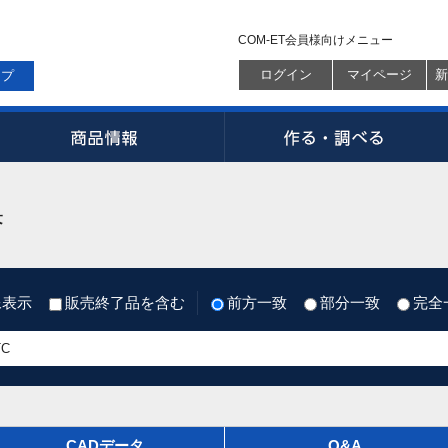
COM-ET会員様向けメニュー
ログイン
マイページ
新
ップ
果
像表示
販売終了品を含む
前方一致
部分一致
完全
CADデータ
Q&A