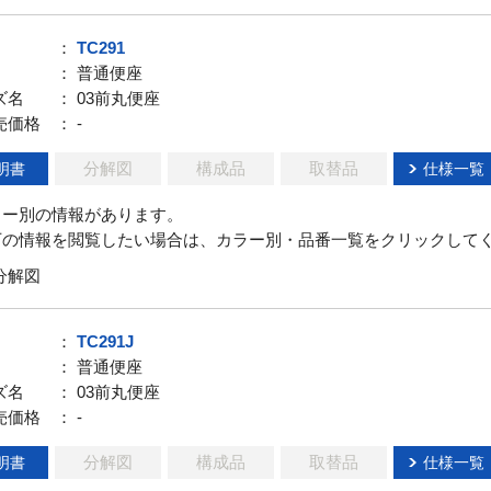
：
TC291
： 普通便座
ズ名
： 03前丸便座
売価格
： -
分解図
構成品
取替品
明書
仕様一覧
ラー別の情報があります。
下の情報を閲覧したい場合は、カラー別・品番一覧をクリックして
分解図
：
TC291J
： 普通便座
ズ名
： 03前丸便座
売価格
： -
分解図
構成品
取替品
明書
仕様一覧