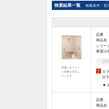
検索結果一覧
検索条件：前
品番
商品名
シリー
希望小
説
色違いのイメー
カ
ジ画像を表示し
ています
以
品番
商品名