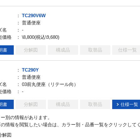
：
TC290V6W
： 普通便座
ズ名
： -
売価格
： \8,800(税込\9,680)
分解図
構成品
取替品
仕様一覧
明書
：
TC290Y
： 普通便座
ズ名
： 03前丸便座（リテール向）
売価格
： -
分解図
構成品
取替品
明書
仕様一覧
ラー別の情報があります。
下の情報を閲覧したい場合は、カラー別・品番一覧をクリックして
分解図