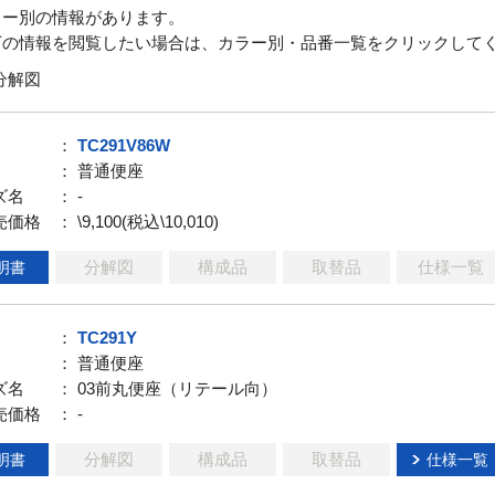
ラー別の情報があります。
下の情報を閲覧したい場合は、カラー別・品番一覧をクリックして
分解図
：
TC291V86W
： 普通便座
ズ名
： -
売価格
： \9,100(税込\10,010)
分解図
構成品
取替品
仕様一覧
明書
：
TC291Y
： 普通便座
ズ名
： 03前丸便座（リテール向）
売価格
： -
分解図
構成品
取替品
明書
仕様一覧