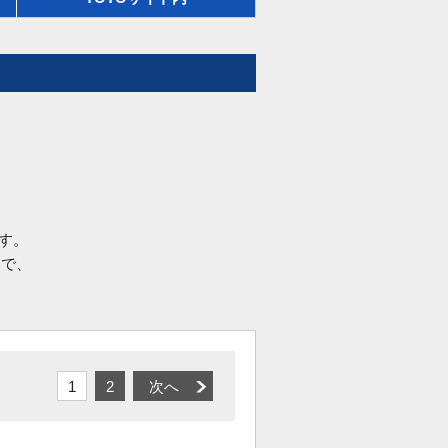
す。
品で、
1
2
次へ