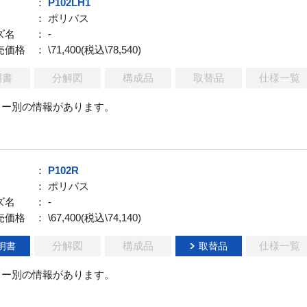
：
P102LH1
： ポリバス
ズ名
： -
売価格
： \71,400(税込\78,540)
明書
分解図
構成品
取替品
仕様一覧
ラー別の情報があります。
：
P102R
： ポリバス
ズ名
： -
売価格
： \67,400(税込\74,140)
分解図
構成品
仕様一覧
明書
取替品
ラー別の情報があります。