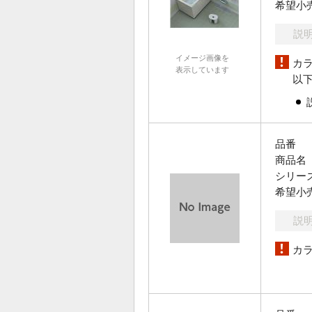
希望小
説
イメージ画像を
カ
表示しています
以
品番
商品名
シリー
希望小
説
カ