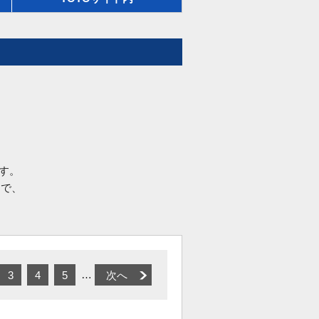
す。
品で、
…
3
4
5
次へ