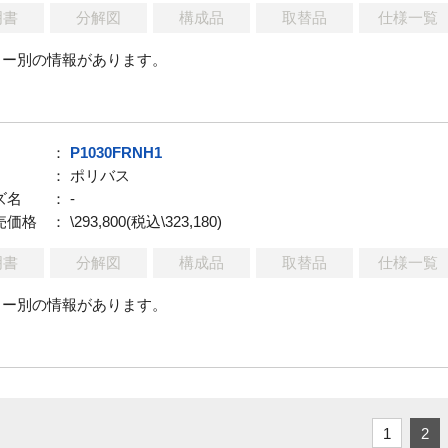
明書
分解図
構成品
取替品
仕様一覧
ラー別の情報があります。
：
P1030FRNH1
： ポリバス
ズ名
： -
売価格
： \293,800(税込\323,180)
明書
分解図
構成品
取替品
仕様一覧
ラー別の情報があります。
1
2