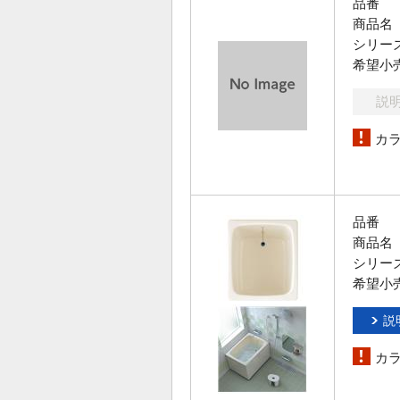
品番
商品名
シリー
希望小
説
カ
品番
商品名
シリー
希望小
説
カ