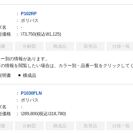
：
P102RF
： ポリバス
ズ名
： -
売価格
： \73,750(税込\81,125)
明書
分解図
構成品
取替品
仕様一覧
ラー別の情報があります。
下の情報を閲覧したい場合は、カラー別・品番一覧をクリックして
説明書
構成品
：
P1030FLN
： ポリバス
ズ名
： -
売価格
： \289,800(税込\318,780)
明書
分解図
構成品
取替品
仕様一覧