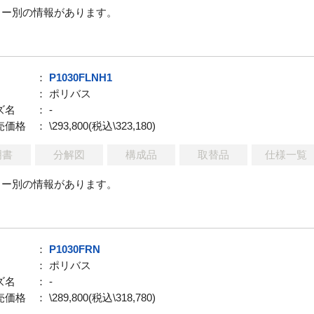
ラー別の情報があります。
：
P1030FLNH1
： ポリバス
ズ名
： -
売価格
： \293,800(税込\323,180)
明書
分解図
構成品
取替品
仕様一覧
ラー別の情報があります。
：
P1030FRN
： ポリバス
ズ名
： -
売価格
： \289,800(税込\318,780)