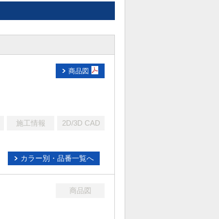
商品図
施工情報
2D/3D CAD
カラー別・品番一覧へ
商品図