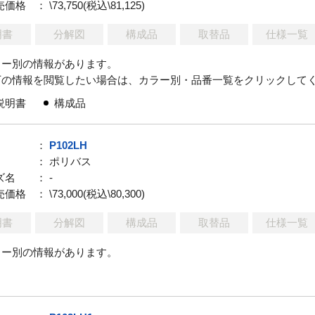
売価格
： \73,750(税込\81,125)
明書
分解図
構成品
取替品
仕様一覧
ラー別の情報があります。
下の情報を閲覧したい場合は、カラー別・品番一覧をクリックして
説明書
構成品
：
P102LH
： ポリバス
ズ名
： -
売価格
： \73,000(税込\80,300)
明書
分解図
構成品
取替品
仕様一覧
ラー別の情報があります。