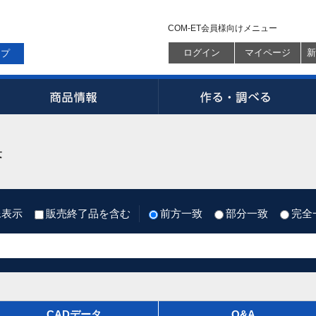
COM-ET会員様向けメニュー
ログイン
マイページ
新
ップ
果
像表示
販売終了品を含む
前方一致
部分一致
完全
CADデータ
Q&A