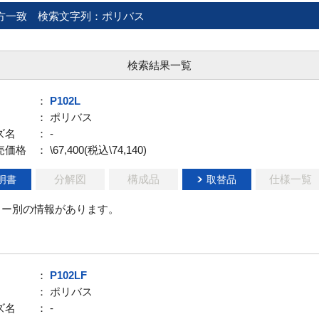
方一致
検索文字列：ポリバス
検索結果一覧
：
P102L
： ポリバス
ズ名
： -
売価格
： \67,400(税込\74,140)
分解図
構成品
仕様一覧
明書
取替品
ラー別の情報があります。
：
P102LF
： ポリバス
ズ名
： -