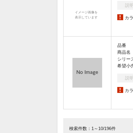
説
イメージ画像を
カ
表示しています
品番
商品名
シリー
希望小
説
カ
検索件数：1～10/196件