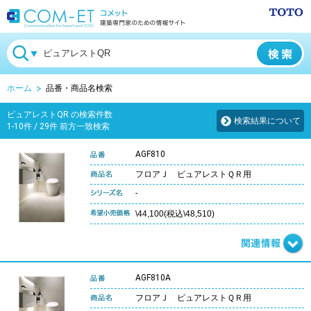
ホーム
品番・商品名検索
ピュアレストQR の検索件数
検索結果について
1-10件 / 29件 前方一致検索
AGF810
フロアＪ ピュアレストＱＲ用
-
\44,100(税込\48,510)
AGF810A
フロアＪ ピュアレストＱＲ用