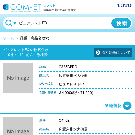
ホーム
品番・商品名検索
ピュアレストEX の検索件数
検索結果について
1-10件 / 18件 前方一致検索
C325BPRQ
床置壁排水大便器
ピュアレストEX
\64,900(税込\71,390)
C410B
床置床排水大便器