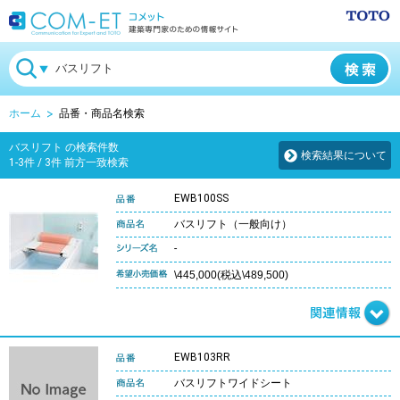
ホーム
品番・商品名検索
バスリフト の検索件数
検索結果について
1-3件 / 3件 前方一致検索
EWB100SS
バスリフト（一般向け）
-
\445,000(税込\489,500)
EWB103RR
バスリフトワイドシート