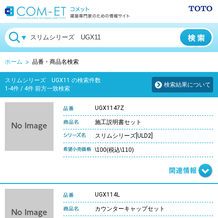
ホーム
品番・商品名検索
スリムシリーズ UGX11 の検索件数
検索結果について
1-4件 / 4件 前方一致検索
UGX1147Z
施工説明書セット
スリムシリーズ[ULD2]
\100(税込\110)
UGX114L
カウンターキャップセット