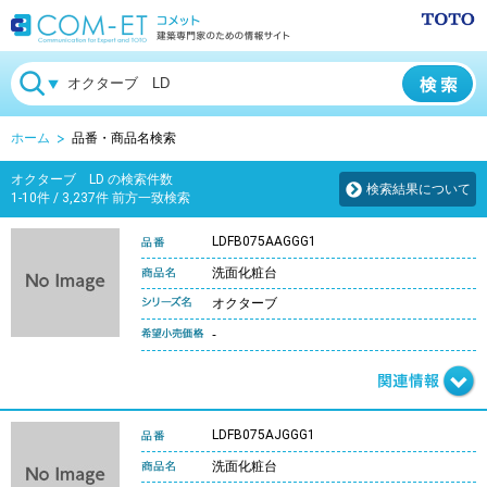
ホーム
品番・商品名検索
オクターブ LD の検索件数
検索結果について
1-10件 / 3,237件 前方一致検索
LDFB075AAGGG1
洗面化粧台
オクターブ
-
LDFB075AJGGG1
洗面化粧台