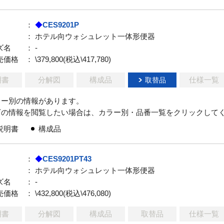
：
◆
CES9201P
： ホテル向ウォシュレット一体形便器
ズ名
： -
売価格
： \379,800(税込\417,780)
明書
分解図
構成品
仕様一覧
取替品
ラー別の情報があります。
下の情報を閲覧したい場合は、カラー別・品番一覧をクリックして
説明書
構成品
：
◆
CES9201PT43
： ホテル向ウォシュレット一体形便器
ズ名
： -
売価格
： \432,800(税込\476,080)
明書
分解図
構成品
取替品
仕様一覧