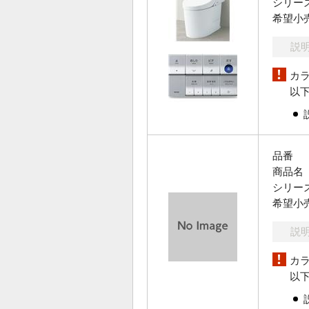
シリー
希望小
説
カ
以
品番
商品名
シリー
希望小
説
カ
以