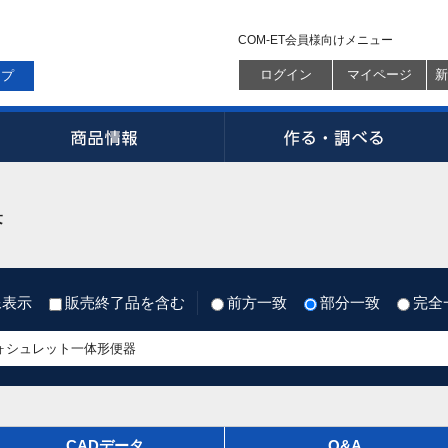
COM-ET会員様向けメニュー
ログイン
マイページ
新
ップ
果
像表示
販売終了品を含む
前方一致
部分一致
完全
CADデータ
Q&A