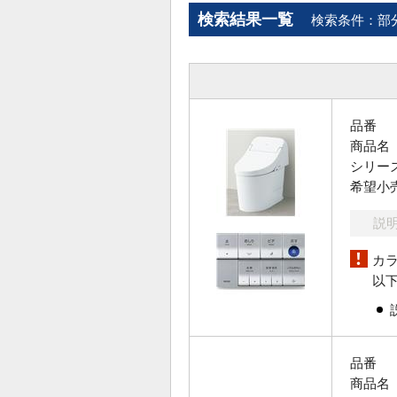
検索結果一覧
検索条件：部
品番
商品名
シリー
希望小
説
カ
以
品番
商品名