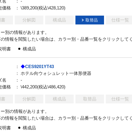
ズ名
： -
売価格
： \389,200(税込\428,120)
明書
分解図
構成品
仕様一覧
取替品
ラー別の情報があります。
下の情報を閲覧したい場合は、カラー別・品番一覧をクリックして
説明書
構成品
：
◆
CES9201YT43
： ホテル向ウォシュレット一体形便器
ズ名
： -
売価格
： \442,200(税込\486,420)
明書
分解図
構成品
取替品
仕様一覧
ラー別の情報があります。
下の情報を閲覧したい場合は、カラー別・品番一覧をクリックして
説明書
構成品