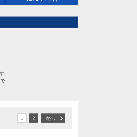
す。
品で、
1
2
次へ