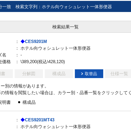
分一致
検索文字列：ホテル向ウォシュレット一体形便器
検索結果一覧
：
◆
CES9201M
： ホテル向ウォシュレット一体形便器
ズ名
： -
売価格
： \389,200(税込\428,120)
明書
分解図
構成品
仕様一覧
取替品
ラー別の情報があります。
下の情報を閲覧したい場合は、カラー別・品番一覧をクリックして
説明書
構成品
：
◆
CES9201MT43
： ホテル向ウォシュレット一体形便器