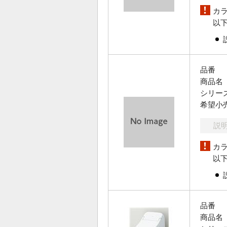
カ
以
品番
商品名
シリー
希望小
説
カ
以
品番
商品名