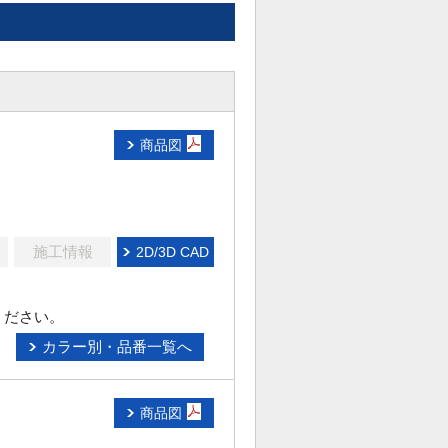
商品図
施工情報
2D/3D CAD
ください。
カラー別・品番一覧へ
商品図