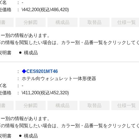
ズ名
： -
売価格
： \442,200(税込\486,420)
明書
分解図
構成品
取替品
仕様一覧
ラー別の情報があります。
下の情報を閲覧したい場合は、カラー別・品番一覧をクリックして
説明書
構成品
：
◆
CES9201MT46
： ホテル向ウォシュレット一体形便器
ズ名
： -
売価格
： \411,200(税込\452,320)
明書
分解図
構成品
取替品
仕様一覧
ラー別の情報があります。
下の情報を閲覧したい場合は、カラー別・品番一覧をクリックして
説明書
構成品