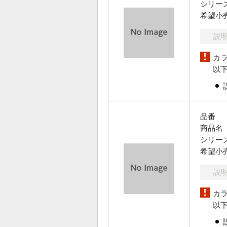
シリー
希望小
説
カ
以
品番
商品名
シリー
希望小
説
カ
以