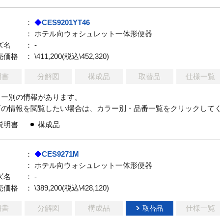
：
◆
CES9201YT46
： ホテル向ウォシュレット一体形便器
ズ名
： -
売価格
： \411,200(税込\452,320)
明書
分解図
構成品
取替品
仕様一覧
ラー別の情報があります。
下の情報を閲覧したい場合は、カラー別・品番一覧をクリックして
説明書
構成品
：
◆
CES9271M
： ホテル向ウォシュレット一体形便器
ズ名
： -
売価格
： \389,200(税込\428,120)
明書
分解図
構成品
仕様一覧
取替品