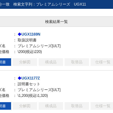
分一致
検索文字列：プレミアムシリーズ UGX11
検索結果一覧
：
◆
UGX1169N
： 取扱説明書
ズ名
： プレミアムシリーズ[ULT]
売価格
： \200(税込\220)
分解図
構成品
取替品
仕様一覧
明書
：
◆
UGX1177Z
： 説明書セット
ズ名
： プレミアムシリーズ[ULT]
売価格
： \1,200(税込\1,320)
分解図
構成品
取替品
仕様一覧
明書