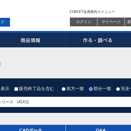
COM-ET会員様向けメニュー
ログイン
マイページ
新
ップ
果
像表示
販売終了品を含む
前方一致
部分一致
完全
CADデータ
Q&A