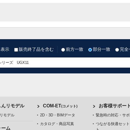
像表示
販売終了品を含む
前方一致
部分一致
完全
しんリモデル
COM-ET
お客様サポー
(コメット)
リモデル
2D・3D・BIMデータ
緊急時の対応・サポ
カタログ・商品写真
つながる快適セット
ォーム
ト