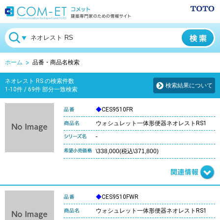
ホーム
品番・商品名検索
ネオレスト RS の検索件数
検索結果について
1-10件 / 69件 部分一致検索
◆
CES9510FR
ウォシュレット一体形便器ネオレストRS1
-
\338,000(税込\371,800)
◆
CES9510FWR
ウォシュレット一体形便器ネオレストRS1