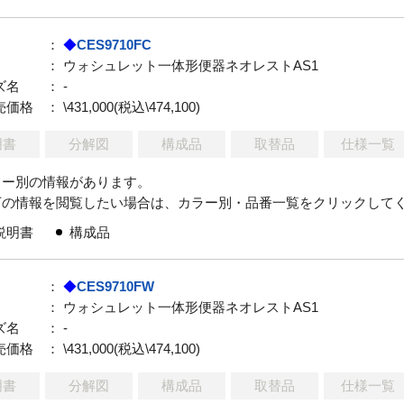
：
◆
CES9710FC
： ウォシュレット一体形便器ネオレストAS1
ズ名
： -
売価格
： \431,000(税込\474,100)
明書
分解図
構成品
取替品
仕様一覧
ラー別の情報があります。
下の情報を閲覧したい場合は、カラー別・品番一覧をクリックして
説明書
構成品
：
◆
CES9710FW
： ウォシュレット一体形便器ネオレストAS1
ズ名
： -
売価格
： \431,000(税込\474,100)
明書
分解図
構成品
取替品
仕様一覧