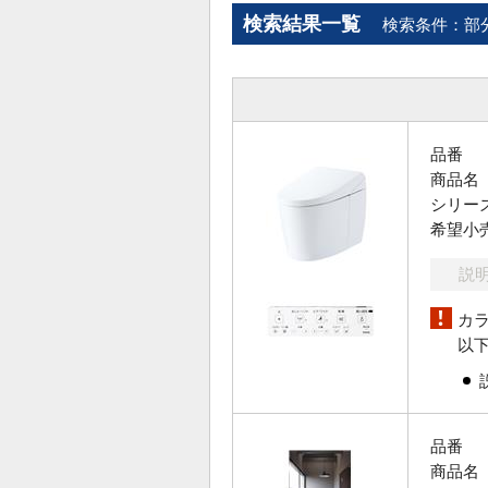
検索結果一覧
検索条件：部
品番
商品名
シリー
希望小
説
カ
以
品番
商品名