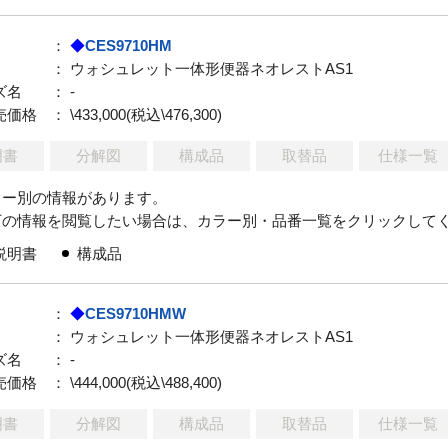
：
◆
CES9710HM
： ウォシュレット一体形便器ネオレストAS1
ズ名
： -
売価格
： \433,000(税込\476,300)
明書
分解図
構成品
取替品
仕様一覧
ラー別の情報があります。
下の情報を閲覧したい場合は、カラー別・品番一覧をクリックして
説明書
構成品
：
◆
CES9710HMW
： ウォシュレット一体形便器ネオレストAS1
ズ名
： -
売価格
： \444,000(税込\488,400)
明書
分解図
構成品
取替品
仕様一覧