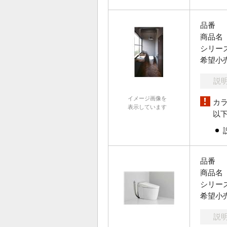
品番
商品名
シリー
希望小
説
イメージ画像を
カ
表示しています
以
品番
商品名
シリー
希望小
説