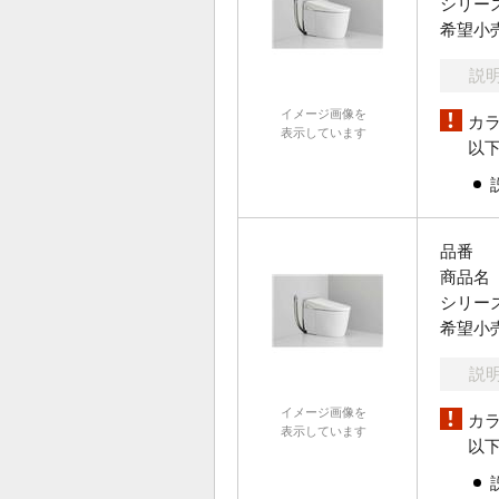
シリー
希望小
説
イメージ画像を
カ
表示しています
以
品番
商品名
シリー
希望小
説
イメージ画像を
カ
表示しています
以