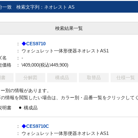
分一致
検索文字列：ネオレスト AS
検索結果一覧
：
◆
CES9710
： ウォシュレット一体形便器ネオレストAS1
ズ名
： -
売価格
： \409,000(税込\449,900)
明書
分解図
構成品
取替品
仕様一覧
ラー別の情報があります。
下の情報を閲覧したい場合は、カラー別・品番一覧をクリックして
説明書
構成品
：
◆
CES9710C
： ウォシュレット一体形便器ネオレストAS1