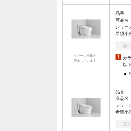
品番
商品名
シリー
希望小
説
イメージ画像を
カ
表示しています
以
品番
商品名
シリー
希望小
説