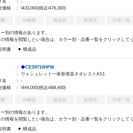
ズ名
： -
売価格
： \433,000(税込\476,300)
明書
分解図
構成品
取替品
仕様一覧
ラー別の情報があります。
下の情報を閲覧したい場合は、カラー別・品番一覧をクリックして
説明書
構成品
：
◆
CES9710HFW
： ウォシュレット一体形便器ネオレストAS1
ズ名
： -
売価格
： \444,000(税込\488,400)
明書
分解図
構成品
取替品
仕様一覧
ラー別の情報があります。
下の情報を閲覧したい場合は、カラー別・品番一覧をクリックして
説明書
構成品