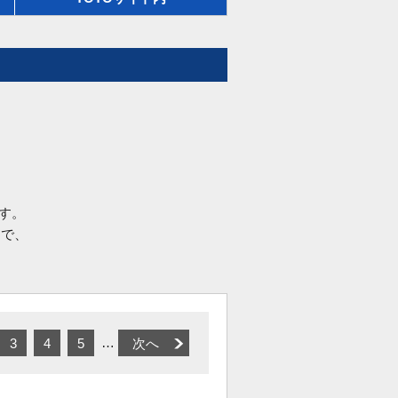
す。
品で、
…
3
4
5
次へ