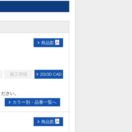
商品図
施工情報
2D/3D CAD
ください。
カラー別・品番一覧へ
商品図