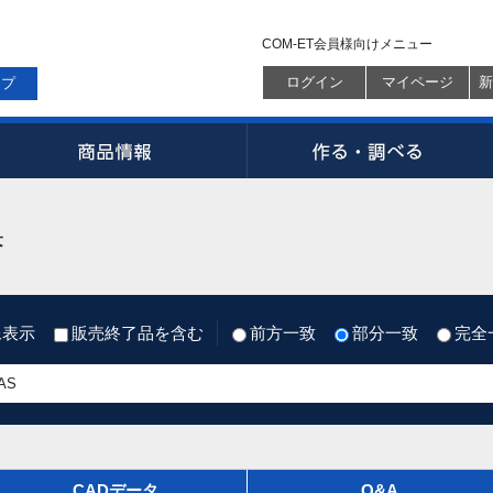
COM-ET会員様向けメニュー
ログイン
マイページ
新
ップ
果
像表示
販売終了品を含む
前方一致
部分一致
完全
CADデータ
Q&A