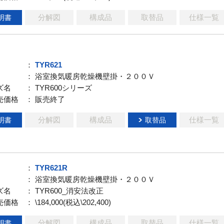
分解図
構成品
取替品
仕様一覧
明書
：
TYR621
： 浴室換気暖房乾燥機壁掛・２００Ｖ
ズ名
： TYR600シリーズ
売価格
： 販売終了
分解図
構成品
仕様一覧
明書
取替品
：
TYR621R
： 浴室換気暖房乾燥機壁掛・２００Ｖ
ズ名
： TYR600_消安法改正
売価格
： \184,000(税込\202,400)
分解図
構成品
取替品
仕様一覧
明書