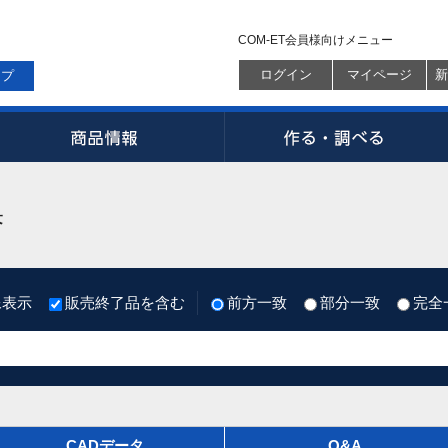
COM-ET会員様向けメニュー
ログイン
マイページ
新
ップ
果
像表示
販売終了品を含む
前方一致
部分一致
完全
CADデータ
Q&A