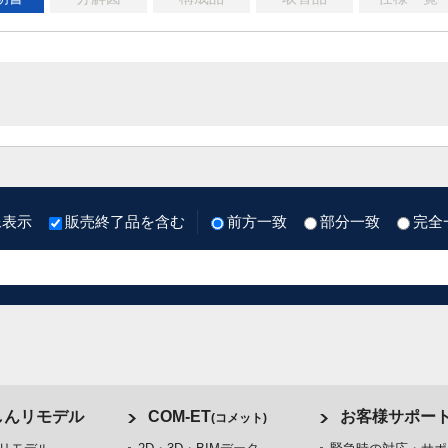
像表示
販売終了品を含む
前方一致
部分一致
完全
しんリモデル
COM-ET
お客様サポー
(コメット)