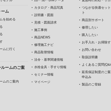
リモデル
2D・3D・BIMデータ
緊急時の対応・サポ
カタログ・商品写真
つながる快適セット
ォーム
ト
説明書・図面
ムを始める
商品別サポート
見積・図面請求
る
修理したい
施工事例
る
購入したい
商品NEWS
す
お手入れ・お掃除す
修理施工ナビ
ームに行く
お問い合わせ
商品取替情報
取扱説明書
法令・基準関連情報
よくあるご質問(Q&A
水栓金具・手すり情報
ールームのご案
延長保証制度のご案
セミナー情報
申込み
ームのご案内
マイページ
製品のご登録