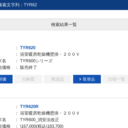
検索文字列：TYR62
検索結果一覧
：
TYR620
： 浴室暖房乾燥機壁掛・２００Ｖ
ズ名
： TYR600シリーズ
売価格
： 販売終了
分解図
構成品
仕様一覧
明書
取替品
：
TYR620R
： 浴室暖房乾燥機壁掛・２００Ｖ
ズ名
： TYR600_消安法改正
売価格
： \167,000(税込\183,700)