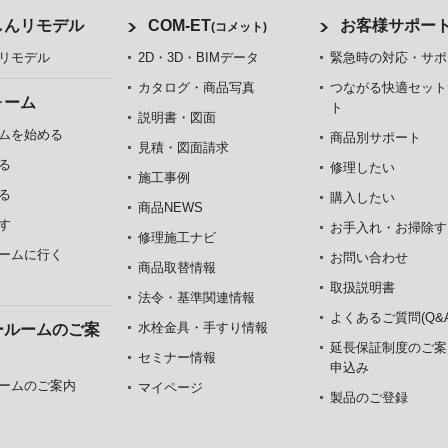
しんリモデル
COM-ET
お客様サポー
(コメット)
リモデル
2D・3D・BIMデータ
緊急時の対応・サポ
カタログ・商品写真
つながる快適セット
ォーム
ト
説明書・図面
ムを始める
商品別サポート
見積・図面請求
る
修理したい
施工事例
る
購入したい
商品NEWS
す
お手入れ・お掃除す
修理施工ナビ
ームに行く
お問い合わせ
商品取替情報
取扱説明書
法令・基準関連情報
よくあるご質問(Q&A
水栓金具・手すり情報
ールームのご案
延長保証制度のご案
セミナー情報
申込み
ームのご案内
マイページ
製品のご登録