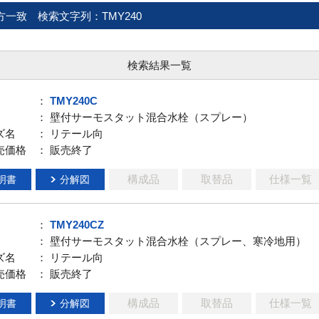
方一致
検索文字列：TMY240
検索結果一覧
：
TMY240C
： 壁付サーモスタット混合水栓（スプレー）
ズ名
： リテール向
売価格
： 販売終了
構成品
取替品
仕様一覧
明書
分解図
：
TMY240CZ
： 壁付サーモスタット混合水栓（スプレー、寒冷地用）
ズ名
： リテール向
売価格
： 販売終了
構成品
取替品
仕様一覧
明書
分解図