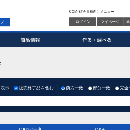
COM-ET会員様向けメニュー
ログイン
マイページ
新
ップ
果
像表示
販売終了品を含む
前方一致
部分一致
完全
CADデータ
Q&A