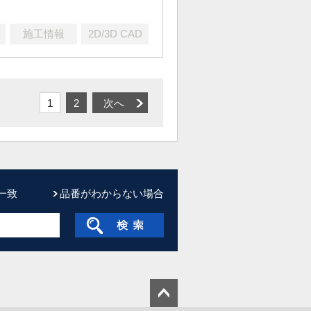
施工情報
2D/3D CAD
1
2
次へ
一致
品番がわからない場合