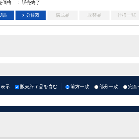
売価格
： 販売終了
構成品
取替品
仕様一覧
明書
分解図
像表示
販売終了品を含む
前方一致
部分一致
完全