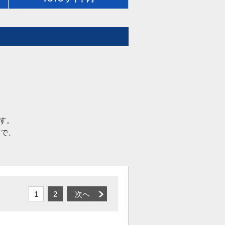
す。
品で、
1
2
次へ