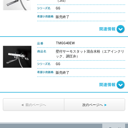
（JIS）
GG
販売終了
TMGG40EW
壁付サーモスタット混合水栓（エアインクリ
ック、調圧弁）
GG
販売終了
前のページへ
次のページへ