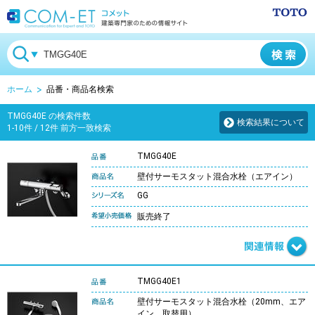
ホーム
品番・商品名検索
TMGG40E の検索件数
検索結果について
1-10件 / 12件 前方一致検索
TMGG40E
壁付サーモスタット混合水栓（エアイン）
GG
販売終了
TMGG40E1
壁付サーモスタット混合水栓（20mm、エア
イン、取替用）