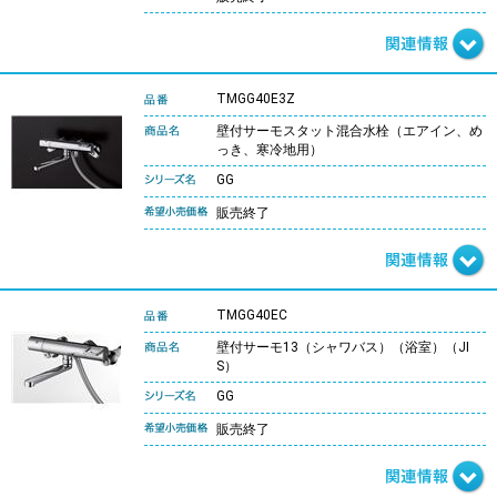
TMGG40E3Z
壁付サーモスタット混合水栓（エアイン、め
っき、寒冷地用）
GG
販売終了
TMGG40EC
壁付サーモ13（シャワバス）（浴室）（JI
S）
GG
販売終了