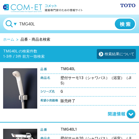
ホーム
品番・商品名検索
TMG40L の検索件数
検索結果について
1-3件 / 3件 前方一致検索
TMG40L
壁付サーモ13（シャワバス）（浴室）（JI
S）
G
販売終了
TMG40L1
壁付サーモ20（シャワバス）（浴室）（JI