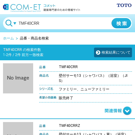
ホーム
品番・商品名検索
TMF40CRR の検索件数
検索結果について
1-2件 / 2件 前方一致検索
TMF40CRR
壁付サーモ13（シャワバス）（浴室）（JI
S）
ファミリー、ニューファミリー
販売終了
TMF40CRRZ
壁付サーモ13（シャワバス・寒）（浴室）