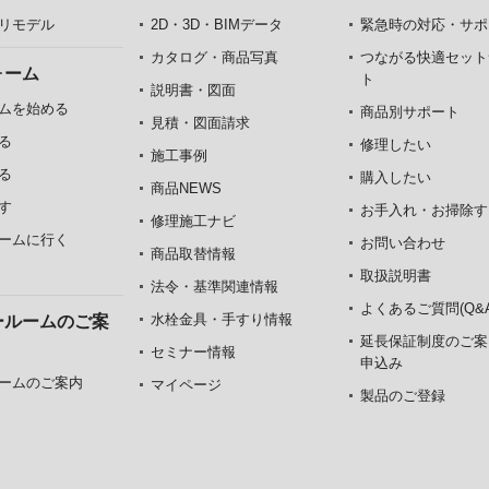
リモデル
2D・3D・BIMデータ
緊急時の対応・サポ
カタログ・商品写真
つながる快適セット
ォーム
ト
説明書・図面
ムを始める
商品別サポート
見積・図面請求
る
修理したい
施工事例
る
購入したい
商品NEWS
す
お手入れ・お掃除す
修理施工ナビ
ームに行く
お問い合わせ
商品取替情報
取扱説明書
法令・基準関連情報
よくあるご質問(Q&A
水栓金具・手すり情報
ールームのご案
延長保証制度のご案
セミナー情報
申込み
ームのご案内
マイページ
製品のご登録