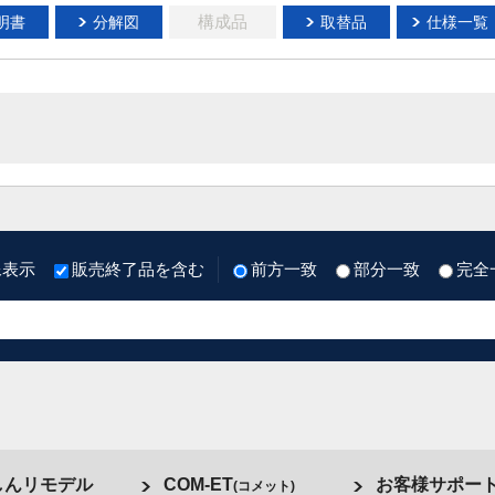
構成品
明書
分解図
取替品
仕様一覧
像表示
販売終了品を含む
前方一致
部分一致
完全
しんリモデル
COM-ET
お客様サポー
(コメット)