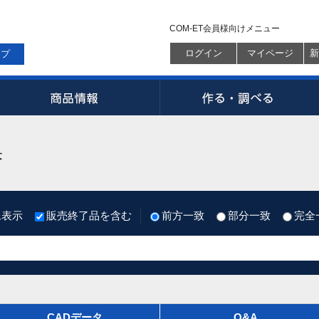
COM-ET会員様向けメニュー
ログイン
マイページ
新
ップ
果
像表示
販売終了品を含む
前方一致
部分一致
完全
CADデータ
Q&A