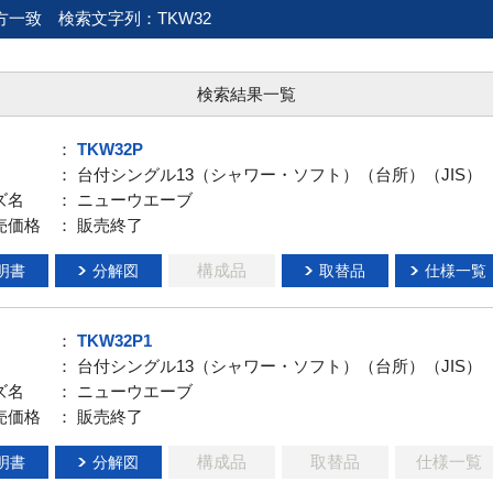
方一致
検索文字列：TKW32
検索結果一覧
：
TKW32P
： 台付シングル13（シャワー・ソフト）（台所）（JIS）
ズ名
： ニューウエーブ
売価格
： 販売終了
構成品
明書
分解図
取替品
仕様一覧
：
TKW32P1
： 台付シングル13（シャワー・ソフト）（台所）（JIS）
ズ名
： ニューウエーブ
売価格
： 販売終了
構成品
取替品
仕様一覧
明書
分解図