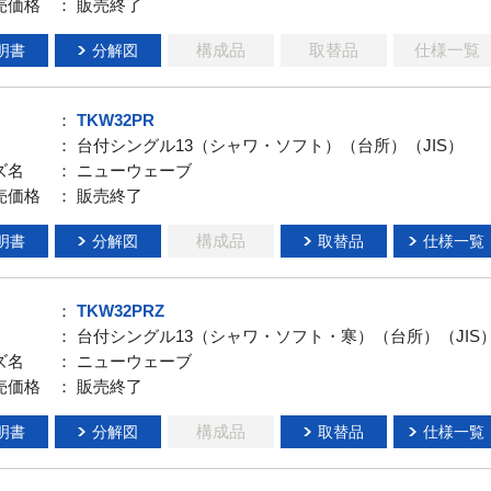
売価格
： 販売終了
構成品
取替品
仕様一覧
明書
分解図
：
TKW32PR
： 台付シングル13（シャワ・ソフト）（台所）（JIS）
ズ名
： ニューウェーブ
売価格
： 販売終了
構成品
明書
分解図
取替品
仕様一覧
：
TKW32PRZ
： 台付シングル13（シャワ・ソフト・寒）（台所）（JIS
ズ名
： ニューウェーブ
売価格
： 販売終了
構成品
明書
分解図
取替品
仕様一覧