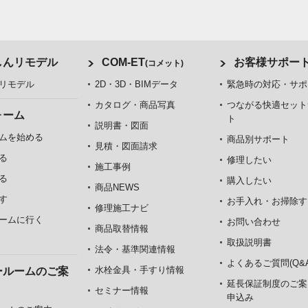
しんリモデル
COM-ET
お客様サポー
(コメット)
リモデル
2D・3D・BIMデータ
緊急時の対応・サポ
カタログ・商品写真
つながる快適セット
ォーム
ト
説明書・図面
ムを始める
商品別サポート
見積・図面請求
る
修理したい
施工事例
る
購入したい
商品NEWS
す
お手入れ・お掃除す
修理施工ナビ
ームに行く
お問い合わせ
商品取替情報
取扱説明書
法令・基準関連情報
よくあるご質問(Q&A
水栓金具・手すり情報
ールームのご案
延長保証制度のご案
セミナー情報
申込み