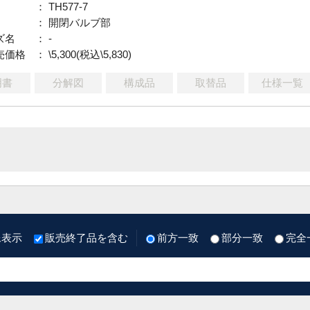
： TH577-7
： 開閉バルブ部
ズ名
： -
売価格
： \5,300(税込\5,830)
明書
分解図
構成品
取替品
仕様一覧
像表示
販売終了品を含む
前方一致
部分一致
完全