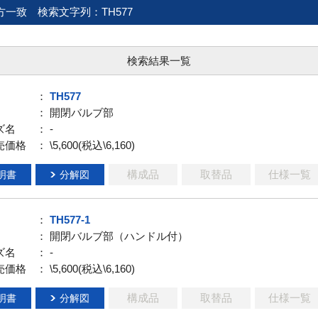
方一致
検索文字列：TH577
検索結果一覧
：
TH577
： 開閉バルブ部
ズ名
： -
売価格
： \5,600(税込\6,160)
構成品
取替品
仕様一覧
明書
分解図
：
TH577-1
： 開閉バルブ部（ハンドル付）
ズ名
： -
売価格
： \5,600(税込\6,160)
構成品
取替品
仕様一覧
明書
分解図