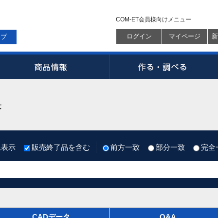
COM-ET会員様向けメニュー
ログイン
マイページ
新
ップ
果
像表示
販売終了品を含む
前方一致
部分一致
完全
CADデータ
Q&A