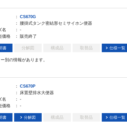
：
CS670G
： 腰掛式タンク密結形セミサイホン便器
ズ名
： -
売価格
： 販売終了
分解図
構成品
取替品
明書
仕様一覧
ラー別の情報があります。
：
CS670P
： 床置壁排水大便器
ズ名
： -
売価格
： -
構成品
取替品
明書
分解図
仕様一覧