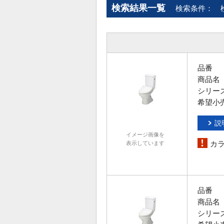
検索結果一覧
検索条件：
品番
商品名
シリー
希望小
説
イメージ画像を
カ
表示しています
品番
商品名
シリー