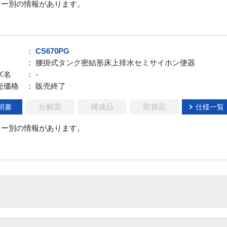
ラー別の情報があります。
：
CS670PG
： 腰掛式タンク密結形床上排水セミサイホン便器
ズ名
： -
売価格
： 販売終了
分解図
構成品
取替品
明書
仕様一覧
ラー別の情報があります。