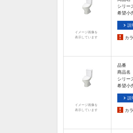
シリー
希望小
説
イメージ画像を
カ
表示しています
品番
商品名
シリー
希望小
説
イメージ画像を
カ
表示しています