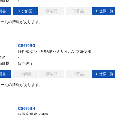
売価格
： -
構成品
取替品
明書
分解図
仕様一覧
ラー別の情報があります。
：
CS670BG
： 腰掛式タンク密結形セミサイホン防露便器
ズ名
： -
売価格
： 販売終了
分解図
構成品
取替品
明書
仕様一覧
ラー別の情報があります。
：
CS670BH
： 床置床排水大便器