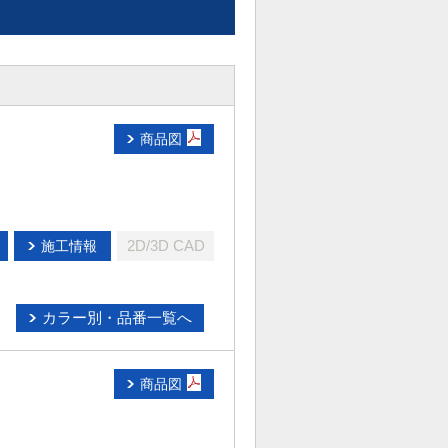
商品図
2D/3D CAD
施工情報
カラー別・品番一覧へ
商品図