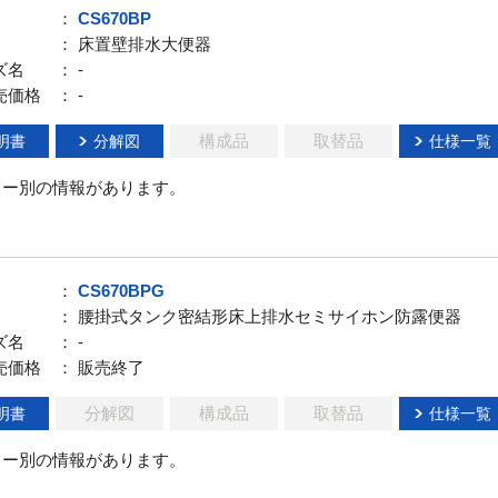
：
CS670BP
： 床置壁排水大便器
ズ名
： -
売価格
： -
構成品
取替品
明書
分解図
仕様一覧
ラー別の情報があります。
：
CS670BPG
： 腰掛式タンク密結形床上排水セミサイホン防露便器
ズ名
： -
売価格
： 販売終了
分解図
構成品
取替品
明書
仕様一覧
ラー別の情報があります。