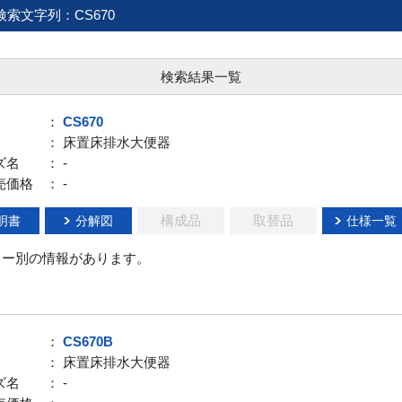
検索文字列：CS670
検索結果一覧
：
CS670
： 床置床排水大便器
ズ名
： -
売価格
： -
構成品
取替品
明書
分解図
仕様一覧
ラー別の情報があります。
：
CS670B
： 床置床排水大便器
ズ名
： -