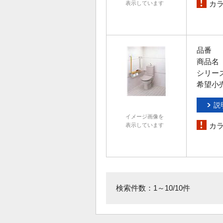
カ
表示しています
品番
商品名
シリー
希望小
説
イメージ画像を
カ
表示しています
検索件数：1～10/10件