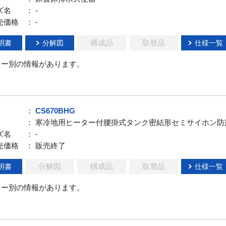
ズ名
： -
売価格
： -
構成品
取替品
明書
分解図
仕様一覧
ラー別の情報があります。
：
CS670BHG
： 寒冷地用ヒーター付腰掛式タンク密結形セミサイホン防
ズ名
： -
売価格
： 販売終了
分解図
構成品
取替品
明書
仕様一覧
ラー別の情報があります。