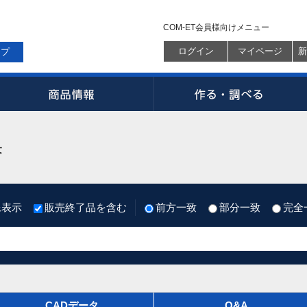
COM-ET会員様向けメニュー
ログイン
マイページ
新
ップ
果
像表示
販売終了品を含む
前方一致
部分一致
完全
CADデータ
Q&A