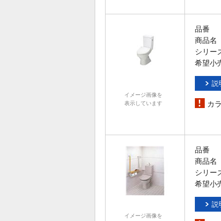
品番
商品名
シリー
希望小
説
イメージ画像を
カ
表示しています
品番
商品名
シリー
希望小
説
イメージ画像を